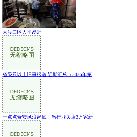
大渡口区人平易近
省级及以上旧事报道 近期汇总（2026年第
一点点食安风浪起底：当行业关店3万家新