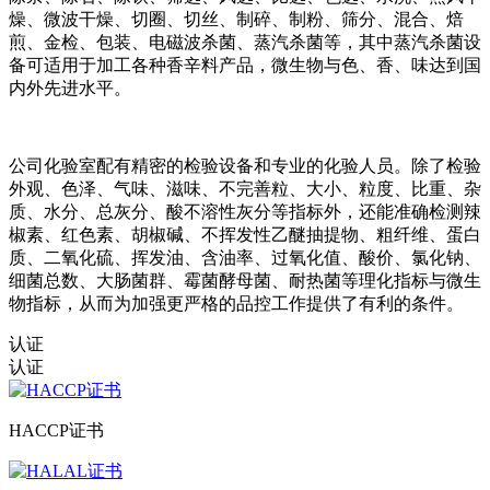
燥、微波干燥、切圈、切丝、制碎、制粉、筛分、混合、焙
煎、金检、包装、电磁波杀菌、蒸汽杀菌等，其中蒸汽杀菌设
备可适用于加工各种香辛料产品，微生物与色、香、味达到国
内外先进水平。
公司化验室配有精密的检验设备和专业的化验人员。除了检验
外观、色泽、气味、滋味、不完善粒、大小、粒度、比重、杂
质、水分、总灰分、酸不溶性灰分等指标外，还能准确检测辣
椒素、红色素、胡椒碱、不挥发性乙醚抽提物、粗纤维、蛋白
质、二氧化硫、挥发油、含油率、过氧化值、酸价、氯化钠、
细菌总数、大肠菌群、霉菌酵母菌、耐热菌等理化指标与微生
物指标，从而为加强更严格的品控工作提供了有利的条件。
认证
认证
HACCP证书