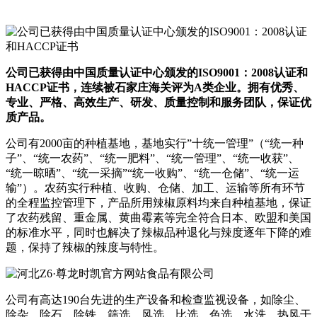
公司已获得由中国质量认证中心颁发的ISO9001：2008认证和
HACCP证书，连续被石家庄海关评为A类企业。拥有优秀、
专业、严格、高效生产、研发、质量控制和服务团队，保证优
质产品。
公司有2000亩的种植基地，基地实行”十统一管理”（“统一种
子”、“统一农药”、“统一肥料”、“统一管理”、“统一收获”、
“统一晾晒”、“统一采摘”“统一收购”、“统一仓储”、“统一运
输”）。农药实行种植、收购、仓储、加工、运输等所有环节
的全程监控管理下，产品所用辣椒原料均来自种植基地，保证
了农药残留、重金属、黄曲霉素等完全符合日本、欧盟和美国
的标准水平，同时也解决了辣椒品种退化与辣度逐年下降的难
题，保持了辣椒的辣度与特性。
公司有高达190台先进的生产设备和检查监视设备，如除尘、
除杂、除石、除铁、筛选、风选、比选、色选、水洗、热风干