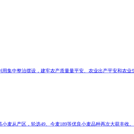
用集中整治摆设，建牢农产质量量平安、农业出产平安和农业生态
麦从产区，轮选49、今麦189等优良小麦品种再次大获丰收。 