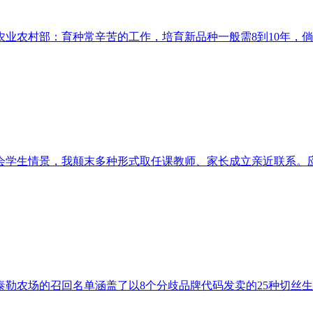
业农村部：育种常辛苦的工作，培育新品种一般需8到10年，倘若
学生情景，我颠末多种形式取任课教师、家长成立亲近联系。应对
勒农场的召回名单涵盖了以8个分歧品牌代码发卖的25种切丝生菜