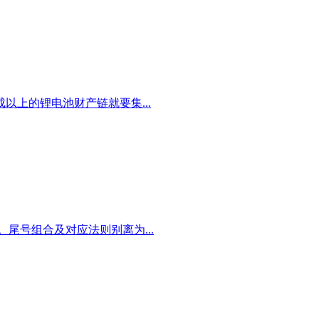
上的锂电池财产链就要集...
尾号组合及对应法则别离为...