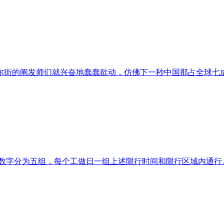
街的阐发师们就兴奋地蠢蠢欲动，仿佛下一秒中国那占全球七成以
伯数字分为五组，每个工做日一组上述限行时间和限行区域内通行。