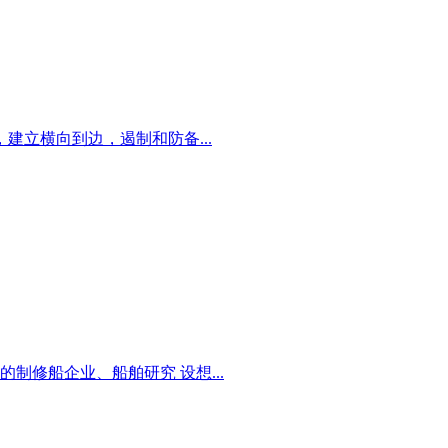
立横向到边，遏制和防备...
修船企业、船舶研究 设想...