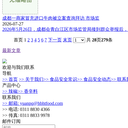
成都一商家冒充进口牛肉被立案查询拜访 市场监
2026-07-27
2026年5月26日，成都会青白江区市场监管局接到群众举报后
首页 1
2
3
4
5
6
7
下一页
末页
共
28
页
279
条
最新文章
欢迎与我们联系
导航
>> 首页
>> 关于我们
>> 食品安全常识
>> 食品安全动态
>> 联
产品中心
>> 辣椒
>> 香辛料
联系我们
>> 邮箱: yuanpq@hbhtfood.com
>> 电话: 0311 8830 4366
>> 传真: 0311 8833 9978
邮件订阅