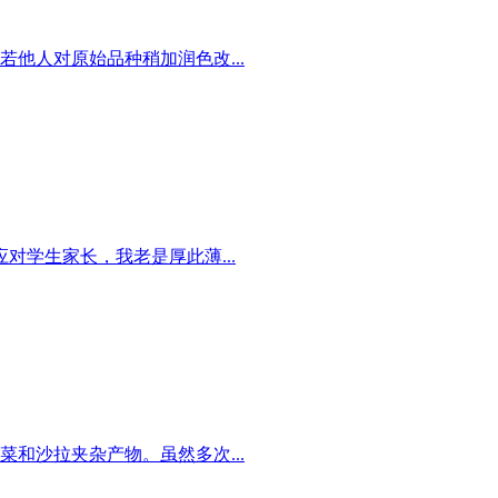
他人对原始品种稍加润色改...
学生家长，我老是厚此薄...
和沙拉夹杂产物。虽然多次...