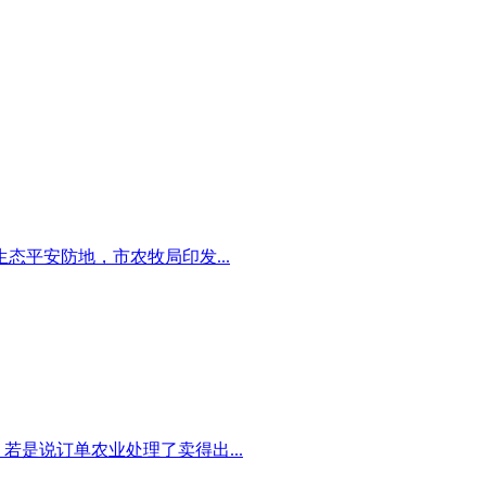
平安防地，市农牧局印发...
若是说订单农业处理了卖得出...