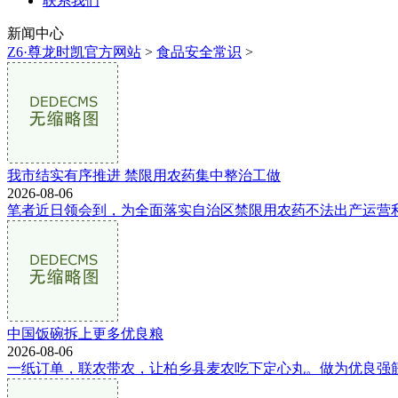
联系我们
新闻中心
Z6·尊龙时凯官方网站
>
食品安全常识
>
我市结实有序推进 禁限用农药集中整治工做
2026-08-06
笔者近日领会到，为全面落实自治区禁限用农药不法出产运营利
中国饭碗拆上更多优良粮
2026-08-06
一纸订单，联农带农，让柏乡县麦农吃下定心丸。做为优良强筋小