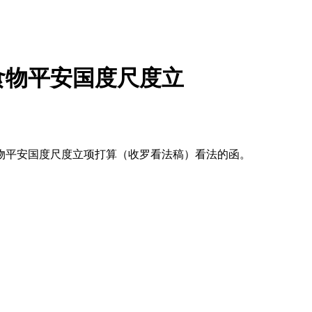
度食物平安国度尺度立
物平安国度尺度立项打算（收罗看法稿）看法的函。