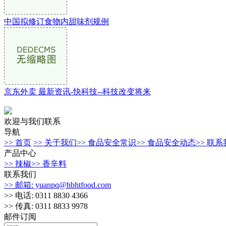
中国拟修订食物内甜味剂规例
京东外卖 最新资讯-快科技--科技改变将来
欢迎与我们联系
导航
>> 首页
>> 关于我们
>> 食品安全常识
>> 食品安全动态
>> 联
产品中心
>> 辣椒
>> 香辛料
联系我们
>> 邮箱: yuanpq@hbhtfood.com
>> 电话: 0311 8830 4366
>> 传真: 0311 8833 9978
邮件订阅