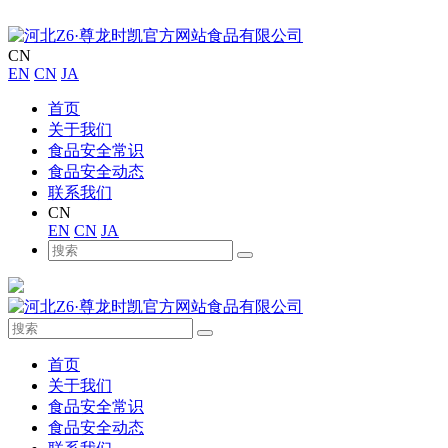
CN
EN
CN
JA
首页
关于我们
食品安全常识
食品安全动态
联系我们
CN
EN
CN
JA
首页
关于我们
食品安全常识
食品安全动态