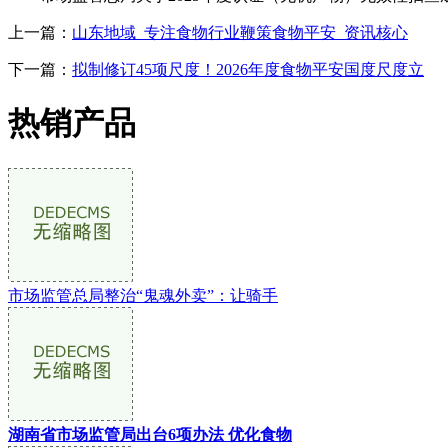
上一篇：
山东地域_专注食物行业鞭策食物平安_资讯核心
下一篇：
拟制修订45项尺度！2026年度食物平安国度尺度立
热销产品
市场监管总局整治“鬼魂外卖”：让骑手
湖南省市场监管局出台6项办法 优化食物