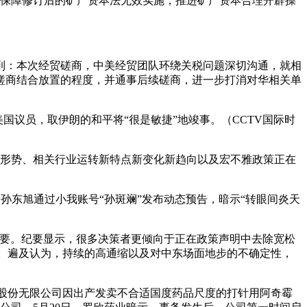
在保障修订后的矿产资本法无效实施，推进矿产资本合理开辟操
提到：本次经贸磋商，中美经贸团队环绕关税问题深切沟通，就相
磋商结合放置的程度，并通事后续磋商，进一步打消对华相关单
议员，取伊朗的和平将“很是敏捷”地竣事。（CCTV国际时
形势、相关行业运转新特点新变化新趋向以及宏不雅政策正在
孙东旭通过小我账号“孙斑斓”发布动态预告，暗示“转眼间炎天
议纪要。纪要显示，很多决策者更倾向于正在政策声明中去除宽松
的。遍及认为，持续的高通缩以及对中东场面地步的不确定性，
集团股份无限公司因出产发卖不合适国度药品尺度的打针用阿奇霉