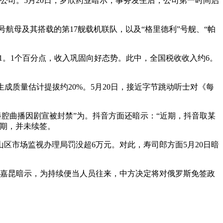
股子公司。5月20日，罗欣药业暗示，事务发生后，公司第一时间启
航母及其搭载的第17舰载机联队，以及“格里德利”号舰、“帕
1。1个百分点，收入巩固向好态势。此中，全国税收收入约6。
子的生成质量估计提拔约20%。5月20日，接近字节跳动听士对《每
秦腔曲播因剧宣被封禁”为。抖音方面还暗示：“近期，抖音取某
期，并未续签。
市场监视办理局罚没超6万元。对此，寿司郎方面5月20日暗
嘉昆暗示，为持续便当人员往来，中方决定将对俄罗斯免签政