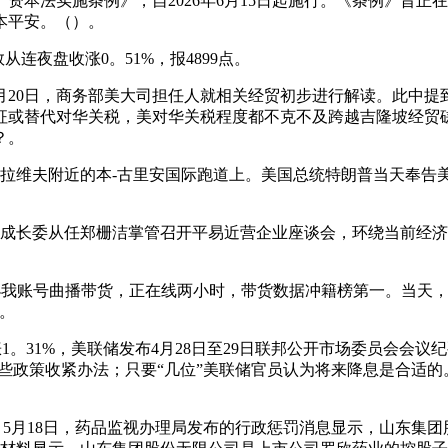
法实施条例》，自2026年6月15日起施行。《条例》旨正
本平安。（）。
连夜盘收涨0。51%，报4899点。
月20日，商务部美大司担任人就相关经贸初步进行解读。此中
征或替代对华关税，美对华关税程度都不克不及跨越吉隆坡经贸
？。
维夫附近的本-古里安国际跑道上。美国总统特朗普当天奉告美国
成长委从任郑栅洁掌管召开平易近营企业座谈会，环绕当前经济
我账号曲播带货，正在线两小时，带货数据冲籍榜第一。当天，
。
。31%，美联储发布4月28日至29日联邦公开市场委员会会
些政策收紧办法；只要“几位”美联储官员认为将来降息是合适
亿元）：5月18日，药品监视办理局发布的行政惩罚消息显示，山东