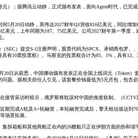
万亿港元）：据腾讯云动静，正式颁布发表，面向Agent时代，
5月20日动静，英伟达2027财年Q1营收816亿美元，同比增加8
。44亿美元，上年同期为187。75亿美元。公司2027财年第一
元。
员会（SEC）提交S-1注册声明，股票代码为SPCX。承销商包罗
10票投票权）。马斯克的投票权合计为85。1%，具有12。3%的
记者5月20日从获悉，中国挪动颁布发表正在全国上线词元（Tok
的问题。据相关担任人引见，该套餐价钱最低为5元月包，包含
在接管采访时暗示，俄罗斯将耽误对中国的免签轨制。（CCTV
近期完成A轮及A+轮融资，本轮融资完成后，擎天租估值达到7
和工业等场景拓展。
集拆箱船和其他商船正在内的26艘船只正在伊朗方面的协和谐平