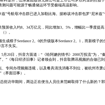
0万元。材料显示，山东集团股份无限公司是上市公司罗欣药业的控
猜测问题可能源于畅通储运环节受极端高温影响。
兹”号航母冲击群已进入加勒比海。据称该冲击群包罗“尼米兹”号
预算收入约8。34万亿元，同比增加3。5%，增幅比一季度提高
。（）。
eedance 2。0的升级版本Seedance 2。1，而新模
的传言不失实。
20日，抖音方面道：“《给阿嬷的情书》2000万投流”为，“
了。”《每日经济旧事》记者领会到，抖音取腾讯视频的合做已到
专间办理频频违规，以及餐具清洗消毒不到位，被杭州市萧山区
”（界面旧事）。
总统访华期间，两边正在便当人员往来范畴取得了什么新的？郭