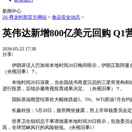
联系我们
新闻中心
Z6·尊龙时凯官方网站
>
食品安全动态
>
英伟达新增800亿美元回购 Q1
2026-05-22 17:38
分享:
伊朗讲话人巴加埃本地时间20日晚间暗示，伊朗正取阿曼合
（央视旧事）？。
本地时间20日深夜，当全国战书再度沉启的三星劳资构和竣
进行投票，后续步履将视投票成果决定。（央视旧事）？。
国际原油期货结算价大幅收跌超5。5%。WTI原油7月合约跌5。6
长鑫科技：5月20日，据所网坐披露，所上市审核委员会定于5
世界卫生组织总干事谭德塞本地时间20日暗示，告急委员会
高，全球范畴风行的风险较低。 (央视旧事)！