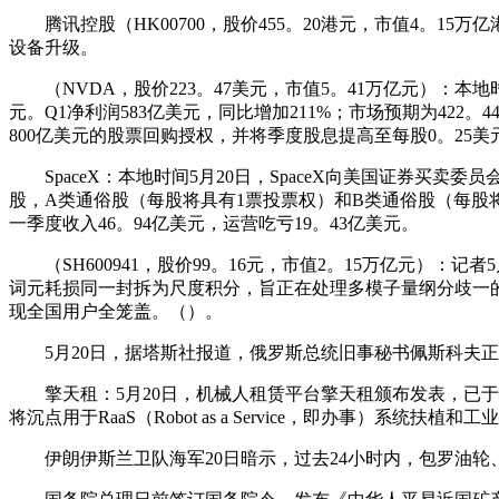
腾讯控股（HK00700，股价455。20港元，市值4。15
设备升级。
（NVDA，股价223。47美元，市值5。41万亿元）：本地时间
元。Q1净利润583亿美元，同比增加211%；市场预期为422
800亿美元的股票回购授权，并将季度股息提高至每股0。25美
SpaceX：本地时间5月20日，SpaceX向美国证券买卖委
股，A类通俗股（每股将具有1票投票权）和B类通俗股（每股将具有
一季度收入46。94亿美元，运营吃亏19。43亿美元。
（SH600941，股价99。16元，市值2。15万亿元）：
词元耗损同一封拆为尺度积分，旨正在处理多模子量纲分歧一
现全国用户全笼盖。（）。
5月20日，据塔斯社报道，俄罗斯总统旧事秘书佩斯科夫正
擎天租：5月20日，机械人租赁平台擎天租颁布发表，已于
将沉点用于RaaS（Robot as a Service，即办事）系统扶植
伊朗伊斯兰卫队海军20日暗示，过去24小时内，包罗油轮、