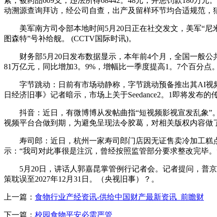
素，被药品609支，违法所得68442。48元，并惩罚款18
动溯源查询拜访，经公司自查，出产及留样环节均合适规范，
美军南方司令部本地时间5月20日正在社交发文，美军“尼米
图森特”号补给舰。 (CCTV国际时讯)。
财务部5月20日发布数据显示，本年前4个月，全国一般公共
81万亿元，同比增加3。9%，增幅比一季度提高1。7个百分点
字节跳动：日前有市场动静称，字节跳动预备推出其AI视频生成模子S
日经济旧事》记者暗示，市场上关于Seedance2。1即将发布
抖音：近日，有微博博从发帖曲指“短视频影视宣发乱象”。5月
视频平台合做到期，为避免呈现法令胶葛，对相关版权内容做
寿司郎：近日，杭州一家寿司郎门店因无证售卖冷加工糕点、
示：“我司对此事很是注沉，曾经按照监管部分要求整改完毕。
5月20日，讲话人郭嘉昆掌管例行记者会。记者提问，普京
策耽误至2027年12月31日。（央视旧事）？。
上一篇：
食物行业产经资讯-供给中国财产最新资讯_前瞻财
下一篇：
校园食物平安必需严管