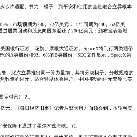
已完成从芯片适配、算力、模子，到平安和使用的全链融合立异根本
5%；市场预期为786。72亿美元，上年同期为440。62亿美
季度，通过股票回购和股息向股东返还了200亿美元；颁布发表新增
、、美国银行证券、花旗、摩根大通证券。SpaceX将刊行两类通俗
A类股份和93。6%的B类股份。SEC文件显示，SpaceX第
en）套餐。此次立异推出同一算力量纲，其将分歧模子、分歧规格的
必然数量的词元，适合轻度体验用户。中国挪动的词元套餐已实
国际时讯）？。
0亿元。《每日经济旧事》记者从擎天租方面领会到，本轮融资
安保障下通过了霍尔木兹海峡。 ()。