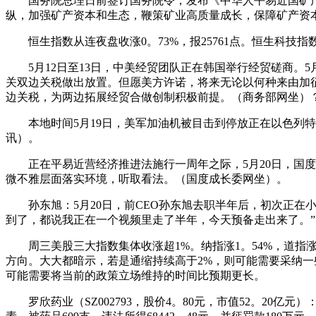
国务院总理日前签订国务院令，发布《中华人平易近国矿产资本
纵，加强矿产资本和生态，鞭策矿业高质量成长，保障矿产资
恒生指数从连夜盘收涨0。73%，报25761点。恒生科技指数从
5月12日至13日，中美经贸团队正在韩国举行经贸磋商。5
关双边关税做出放置。但愿美方许诺，将来无论以何种来由加
边关税，为两边拓展经贸合做创制积极前提。（商务部网坐）
本地时间5月19日，美军加油机被目击到停放正在以色列特拉
讯）。
正在平易近营经济推进法施行一周年之际，5月20日，国度
微不雅层面落实环境，听取看法。（国度成长委网坐）。
孙东旭：5月20日，前CEO孙东旭去职半年后，初次正在小
到了，都说我正在一个视频里走了半年，今天预备走出来了。”
周三美股三大指数集体收涨超1%。纳指涨1。54%，道指涨1
方向。大大都暗示，若是通缩持续高于2%，则可能需要采纳一
可能需要将当前的政策立场维持的时间比预期更长。
罗欣药业（SZ002793，股价4。80元，市值52。20