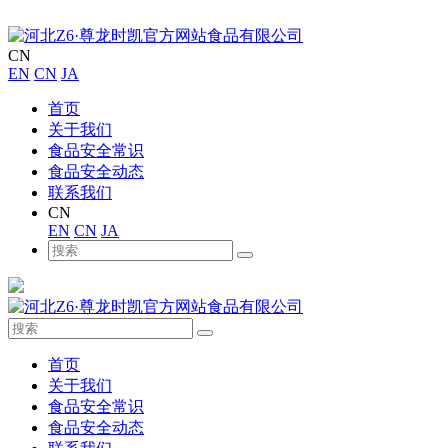
CN
EN
CN
JA
首页
关于我们
食品安全常识
食品安全动态
联系我们
CN
EN
CN
JA
首页
关于我们
食品安全常识
食品安全动态