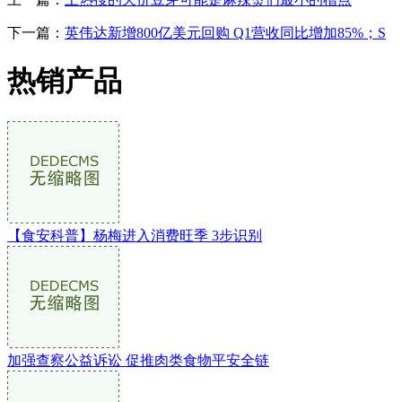
下一篇：
英伟达新增800亿美元回购 Q1营收同比增加85%；S
热销产品
【食安科普】杨梅进入消费旺季 3步识别
加强查察公益诉讼 促推肉类食物平安全链