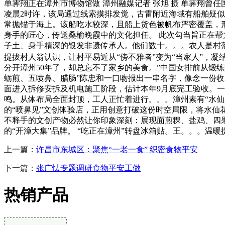
单霁翔正在漳州市博物馆做 漳州融媒记者 张旭 摄 单霁翔
凌晨2时许，该局通过线索摸排发觉，古雷附近海域有船舶疑
常抛锚于海上。该船吃水较深，且船上货色被帆布严密覆盖，
身手的匠心，传送桑榆晚霞中的文化担任。 此次勾当旨正在
子土、身手精深的银发非遗传承人。他们数十。。。农人是村
提拔村人翁认识，让村平易近从“傍不雅者”变为“当家人”，凝
分开漳州50年了，却总忘不了家乡的美食。”中国女排前从锻
蛎煎、五喷鼻、腊肠”陈忠和一口吻报出一串名字，像念一份
面进入拆修安拆及机电施工阶段，估计本年9月底完工验收。
鸣。从体布局全面封顶，工人正忙着进行。。。漳州素有“水仙
的“喷鼻见”文创体验店，正用创意打破这份时空局限，将水仙
不释手的文创产物必然让你印象深刻：展现面煎粿、盐鸡、四
的“开漳大集”品牌。 “吃正在漳州”转盘冰箱贴。王。。。
上一篇：
许昌市东城区：聚焦“一老一食” 织密食物平安
下一篇：
张广怯专题调研食物平安工做
热销产品