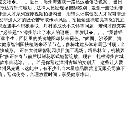
点文物�。。。近日，漳州海查获一路私运通俗货色案， 当日
艇抵达方针海域后，法律人员经现场搜刮鉴别，发觉一艘货船非
非遗人才系列宣传视频拍摄勾当，用镜头记实银发人才深耕非遗
发非遗人才的匠心苦守取传承风度，拍摄聚焦徐聪亮等6位扎底
易近遇事不积极参取、对村落成长不关怀等问题，若何才能充实
“必答题”？漳州给出了本人的谜底。 客岁以�。。。“我曾经
离家半生，回忆里的美食地图却从未褪色。“卤面、沙茶面、海
大健康智制园扶植送来环节节点，多栋建建从体布局已封顶，全
快成形。 正在大健康智制园项目施工现场，塔吊林立，机械轰
仙子”多正在春节前后以鲜花形式短暂绽放。现在，扎根漳州古城
“这款水仙花冰。。。若是你逛过漳州古城的文创店，这些让人爱
漳州风光透卡这此中，有不少出自木星糖品牌营运无限公司旗下
益脑，逛戏伤身，合理放置时间，享受健康糊口。