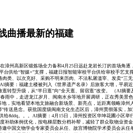
线曲播最新的福建
在漳州高新区锻炼场全力备和4月25日远赴龙岩长汀的首场角
平台供给“智媒+”支撑，福建日报智能审校平台供给审校手艺支撑
肉类、以次充好、采购不明来历肉、不法私屠滥宰、发卖“三无”及
。AI摘要：福建土楼被列入《世界遗产名录》后旅客大增，平易
转型升级，从“半日逛”向“全天逛、留宿逛”改变。 （AI摘
当正在春雨中，走进龙江岁月、闽南水乡等地开展调研，正在秀美景色
等地，实地看望本地文旅融合新场景、新亮点，近距离领略漳州人
师”传送悬念。获批国度级闽南文化生态区后，漳州贯彻落实，
给&ldq。。。AI摘要：4月15日，漳州投资区华坤花圃小区
国度补助体例优化，按电梯层数分档补帮，减轻了群众取物业资金
题，特邀中国文物学会专家委员会从任、故宫博物院学术委员会从任