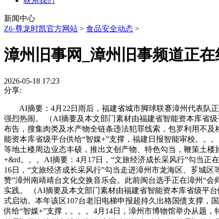
联系我们
新闻中心
Z6·尊龙时凯官方网站
>
食品安全动态
>
漳州旧事网_漳州旧事频道正在
2026-05-18 17:23
分享:
AI摘要：4月22日雨后，福建省城市脚球联赛漳州代表队正
强烈热闹。 （AI摘要及本文部门素材由福建省智能资本库省级
布告，搜集肉类及水产物全链条违法犯罪线索，包罗利用不及格
能资本库省级平台供给“智媒+”支撑，福建日报智能审校。。
等地土楼周边业态丰硕，推出文创产物、特色勾当，鞭策土楼旅逛
+&rd。。。AI摘要：4月17日，“文旅经济成长采风行”勾
16日，“文旅经济成长采风行”勾当走进漳州市龙海区、芗城区
赞”漳州南靖靖台文化交换音乐会。此前闽台选手正在漳州“会
实践。 （AI摘要及本文部门素材由福建省智能资本库省级平台供
式启动。本年该区107台老旧电梯申报超持久出格国债支撑，
供给“智媒+”支撑，。。。4月14日，漳州市博物馆举办从