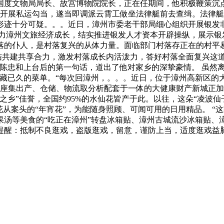
曾任国度文物局局长、故宫博物院院长，正在任期间，他积极鞭策沉
似开展私运勾当，遂当即调派云霄工做坐法律艇前去查缉。法律
形迹十分可疑。。。近日，漳州市委老干部局细心组织开展银发
帮力漳州文旅经济成长，结实推进银发人才资本开辟操纵，展示银
落的仆人，是村落复兴的从体力量。面临部门村落存正在的村平
结共建共享合力，激发村落成长内活泼力，答好村落全面复兴这道
练陈忠和上台后的第一句话，道出了他对家乡的深挚豪情。 虽然
收藏已久的菜单。“每次回漳州，。。。近日，位于漳州高新区的
一座集出产、仓储、物流取分析配套于一体的大健康财产新城正加
之乡”佳誉，全国约95%的水仙花皆产于此。以往，这朵“凌波
花从案头的“年宵花”，为能随身照顾、可闻可用的日用精品。 
果汤等美食的“吃正在漳州”转盘冰箱贴、漳州古城流沙冰箱贴、
温暖提醒：抵制不良逛戏，盗版逛戏，留意，谨防上当，适度逛戏