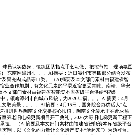
逐，球员认实热身，锻练团队指点手艺动做、把控节拍，现场氛围
） 东南网漳州4。。。AI摘要：近日漳州市等四部分结合发布
冒充肉成品等11类。 （AI摘要及本文部门素材由福建省智
近宿业合作加剧，有文化元素的平易近宿更受青睐。南靖、华安
要及本文部门素材由福建省智能资本库省级平台供给“智媒
中，领略漳州市的城市风貌，为2026年福。。。AI摘要：4月
文取美景，。。。AI摘要：4月15日，国务院台办讲话人“点
加速推进世界闽南文化交换核心扶植，闽南文化传承正在此火热
举行室第老旧电梯更新项目开工典礼，2026大哥旧电梯更新工程正
承担。 （AI摘要及本文部门素材由福建省智能资本库省级平台
单霁翔，以《文化的力量让文化遗产资本“活起来”》为题登台。