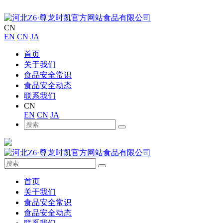
CN
EN
CN
JA
首页
关于我们
食品安全常识
食品安全动态
联系我们
CN
EN
CN
JA
首页
关于我们
食品安全常识
食品安全动态