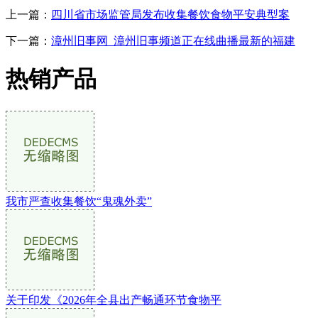
上一篇：
四川省市场监管局发布收集餐饮食物平安典型案
下一篇：
漳州旧事网_漳州旧事频道正在线曲播最新的福建
热销产品
我市严查收集餐饮“鬼魂外卖”
关于印发《2026年全县出产畅通环节食物平