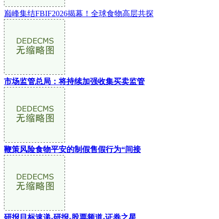
巅峰集结FBIF2026揭幕！全球食物高层共探
市场监管总局：将持续加强收集买卖监管
鞭策风险食物平安的制假售假行为“间接
研报目标速递-研报-股票频道-证券之星