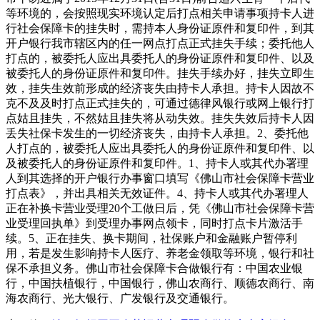
等环境的，会按照现实环境认定后打点相关申请事项持卡人进
行社会保障卡的挂失时，需持本人身份证原件和复印件，到其
开户银行我市辖区内的任一网点打点正式挂失手续；委托他人
打点的，被委托人应出具委托人的身份证原件和复印件、以及
被委托人的身份证原件和复印件。挂失手续办好，挂失立即生
效，挂失生效前形成的经济丧失由持卡人承担。持卡人因故不
克不及及时打点正式挂失的，可通过德律风银行或网上银行打
点姑且挂失，不然姑且挂失将从动失效。挂失失效后持卡人因
丢失社保卡发生的一切经济丧失，由持卡人承担。2、委托他
人打点的，被委托人应出具委托人的身份证原件和复印件、以
及被委托人的身份证原件和复印件。1、持卡人或其代办署理
人到其选择的开户银行办事窗口填写《佛山市社会保障卡营业
打点表》，并出具相关无效证件。4、持卡人或其代办署理人
正在补换卡营业受理20个工做日后，凭《佛山市社会保障卡营
业受理回执单》到受理办事网点领卡，同时打点卡片激活手
续。5、正在挂失、换卡期间，社保账户和金融账户暂停利
用，若是发生影响持卡人医疗、养老金领取等环境，银行和社
保不承担义务。佛山市社会保障卡合做银行有：中国农业银
行，中国扶植银行，中国银行，佛山农商行、顺德农商行、南
海农商行、光大银行、广发银行及交通银行。