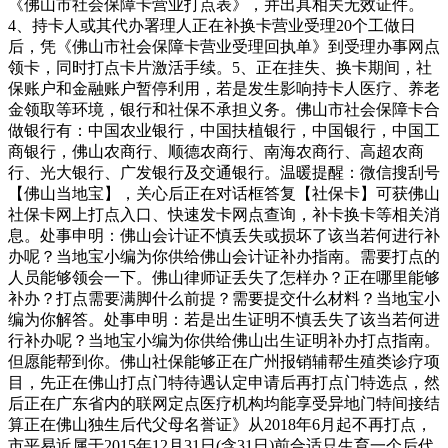
《佛山市社会保障卡营业打点表》，并出具相关无效证件。
4、持卡人或其代办署理人正在补换卡营业受理20个工做日
后，凭《佛山市社会保障卡营业受理回执单》到受理办事网点
领卡，同时打点卡片激活手续。5、正在挂失、换卡期间，社
保账户和金融账户暂停利用，若是发生影响持卡人医疗、养老
金领取等环境，银行和社保不承担义务。佛山市社会保障卡合
做银行有：中国农业银行，中国扶植银行，中国银行，中国工
商银行，佛山农商行、顺德农商行、南海农商行、高超农商
行、光大银行、广发银行及交通银行。温暖提醒：微信搜刮号
【佛山当地宝】，关心后正在对话框答复【社保卡】可获佛山
社保卡网上打点入口、快速发卡网点查询，补卡换卡等相关消
息。处事申明：佛山会计证不慎丢失或损坏了该当若何进行补
办呢？当地宝小编为你供给佛山会计证补办指南。需要打点的
人员能够领会一下。佛山律师证丢失了怎样办？正在哪里能够
补办？打点需要满脚什么前提？需要提交什么材料？当地宝小
编为你解答。处事申明：若是出生证明不慎丢失了该当若何进
行补办呢？当地宝小编为你供给佛山出生证明补办打点指南。
但愿能帮到你。佛山社保能够正在广州报销辅帮生殖类诊疗项
目，先正在佛山打点门特待遇认定申请后再打点门特选点，然
后正在广东省内的联网定点医疗机构均能享受异地门特间接结
算正在佛山独生后代父母名誉证》从2018年6月起不再打点，
市平易近属于2015年12月31日(含31日)前合适只生育一个后代