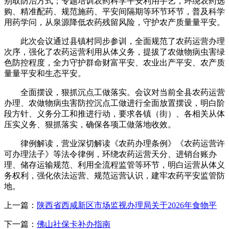
别取防治方式；专题培训农药科学平安利用手艺，环绕农药选
购、精准配药、规范施药、平安间隔期等环节环节，普及科学
用药学问，从泉源降低农药残留风险，守护农产质量量平安。
此次会议通过县镇村同步参训，全面规范了农药运营办理
次序，强化了农药运营利用从体义务，提拔了农做物病虫害绿
色防控程度，全力守护群命财富平安、农业出产平安、农产质
量量平安和生态平安。
全面摆设，狠抓沉点工做落实。会议对当前全县农药运营
办理、农做物病虫害防控沉点工做进行全面放置摆设，明白阶
段方针、义务分工和推进行动，要求各镇（街）、各相关从体
压实义务、狠抓落实，确保各项工做落地收效。
律例解读，营业深切解读《农药办理条例》《农药运营许
可办理法子》等法令律例，环绕农药运营天分、进销台账办
理、储存运输规范、利用全流程监管等环节，明白运营从体义
务权利，强化依法运营、规范运营认识，建牢农药平安监管防
地。
上一篇：
陕西省西咸新区市场监视办理局关于2026年食物平
下一篇：
佛山社保卡补办指南