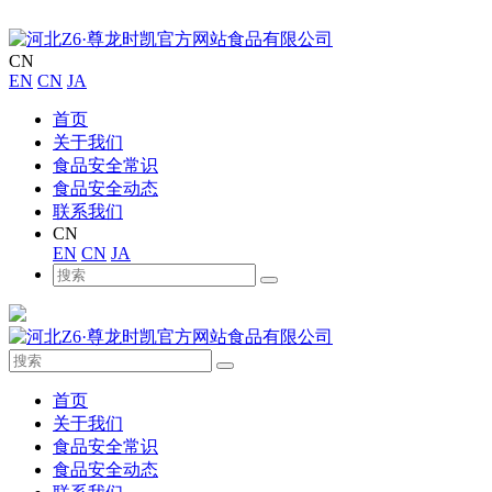
CN
EN
CN
JA
首页
关于我们
食品安全常识
食品安全动态
联系我们
CN
EN
CN
JA
首页
关于我们
食品安全常识
食品安全动态