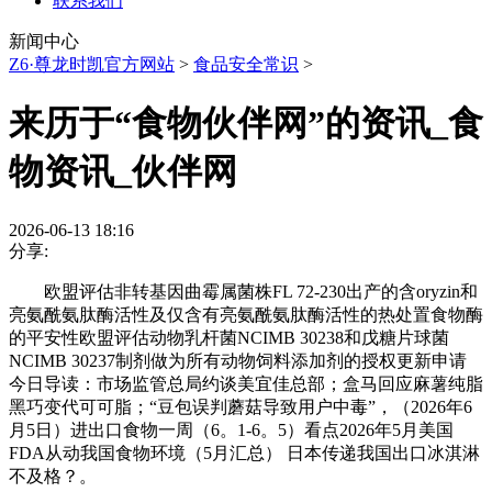
联系我们
新闻中心
Z6·尊龙时凯官方网站
>
食品安全常识
>
来历于“食物伙伴网”的资讯_食
物资讯_伙伴网
2026-06-13 18:16
分享:
欧盟评估非转基因曲霉属菌株FL 72-230出产的含oryzin和
亮氨酰氨肽酶活性及仅含有亮氨酰氨肽酶活性的热处置食物酶
的平安性欧盟评估动物乳杆菌NCIMB 30238和戊糖片球菌
NCIMB 30237制剂做为所有动物饲料添加剂的授权更新申请
今日导读：市场监管总局约谈美宜佳总部；盒马回应麻薯纯脂
黑巧变代可可脂；“豆包误判蘑菇导致用户中毒”，（2026年6
月5日）进出口食物一周（6。1-6。5）看点2026年5月美国
FDA从动我国食物环境（5月汇总） 日本传递我国出口冰淇淋
不及格？。