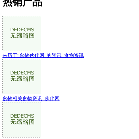
热销产品
来历于“食物伙伴网”的资讯_食物资讯
食物相关食物资讯_伙伴网