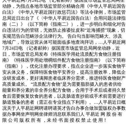
人平易近网7月24日电 （记者郝帅）据国度市场监管总局网坐
动静，为指点各地市场监管部分精确合用《中华人平易近国告
白法》《中华人平易近国行政惩罚法》等法令律例，市场监管
总局近日出台了《〈中华人平易近国告白法〉合用问题法律指
南（二）》（以下简称《指南二》），进一步明白和细化对告
白违法行为的管辖，无效防止推诿扯皮和“近海捕捞”现象，切
实规范告白范畴涉企法律行为。 告白勾当影响范畴大、涉及
地域广，导致运营从体可能面临多地查询拜访，…人平易近网
7月24日电 （记者郝帅）据国度市场监管总局网坐动静，近
日，市场监管总局发布《特殊医学用处流质配方食物注册指
南》《特殊医学用处增稠组件配方食物注册指南》（以下简称
《指南》），优化注册办理要求，指点企业进一步落实食物平
安从体义务，保障特医食物平安养分，提高注册效率，降低企
业研发成本，更好满脚患者临床养分需求，推进特医食物财产
高质量成长。 “流质配方食物”是为需要脂肪摄入的患者供给
能量和养分素的非全养分配方食物，合用于手术后或者持久禁
食后需要恢复饮食的患者，以及肠道查抄前或手术前需要进行
肠道预备的患者（需正在专业指点下利用）。…人平易近日概
况关于人平易近网聘请聘请英才告白办事合做加盟版权办事数
据办事网坐声明网坐律师消息联系我们人 平易近 网 股 份 有
限 公 司 版 权 所 有 ，未 经 书 面 授 权 禁 止 使 用！