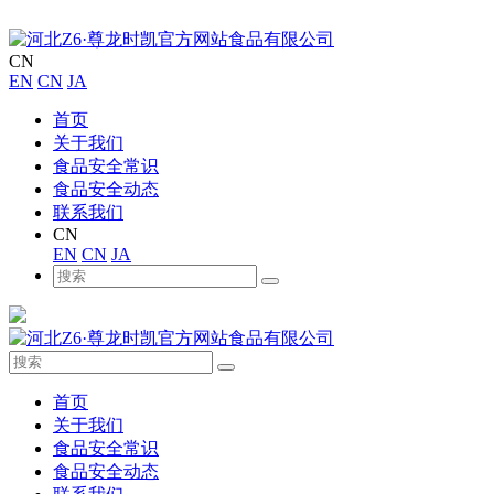
CN
EN
CN
JA
首页
关于我们
食品安全常识
食品安全动态
联系我们
CN
EN
CN
JA
首页
关于我们
食品安全常识
食品安全动态