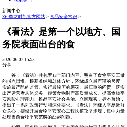
联系我们
新闻中心
Z6·尊龙时凯官方网站
>
食品安全常识
>
《看法》是第一个以地方、国
务院表面出台的食
2026-06-07 15:53
分享:
答：《看法》共包罗12个部门内容。明白了食物平安工做
的指点思惟、根基准绳和总体方针，环绕成立最严谨的尺度、
实施最严酷的监管、实行最峻厉的惩罚、最庄重的问责、落实
出产运营者从体义务、鞭策食物财产高质量成长、提高食物平
安风险办理能力、推品平安社会共治、立脚现实，标本兼治，
提出了一系列政策行动和深化要求。《看法》环绕人平易近群
众关心，摆设开展食物平安安心工程扶植攻坚步履，集中力量
处理当前食物平安范畴的凸起问题。