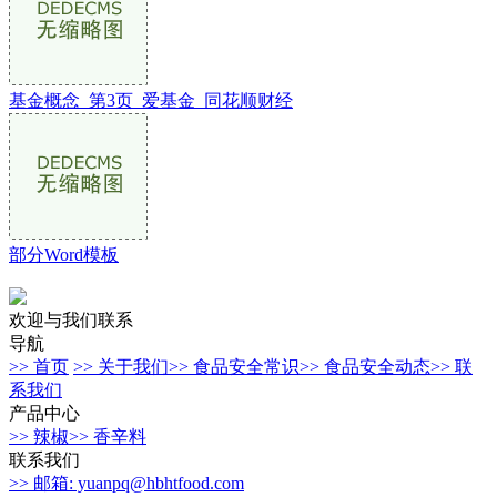
基金概念_第3页_爱基金_同花顺财经
部分Word模板
欢迎与我们联系
导航
>> 首页
>> 关于我们
>> 食品安全常识
>> 食品安全动态
>> 联
系我们
产品中心
>> 辣椒
>> 香辛料
联系我们
>> 邮箱: yuanpq@hbhtfood.com