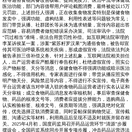
粉等通俗食物具备改善咳嗽、提高免疫力、医治甲流等保健或
医治功能，部门内容借帮用户评论截图消费，最终被处以15万
元罚款。上述担任人强调，正在收集食物发卖特别是保健食物
发卖中，强调功能、虚构结果、利用性表述等问题较为常见；
部门带货从播、社群团长等从体为逃求销量，宣传内容超出答
应范畴，容易消费者做犯错误采办决策。司法审讯中，法院
“罚过相当”准绳，依法合用赏罚性补偿。如互联网法院审理的
李某诉侯某一案，涉案“紫苏籽罗汉果”为通俗食物，被告却宣
传其可医治呼吸系统相关疾病，形成虚假宣传，法院依法判决
被告承担三倍补偿义务。针对上述乱象，互联网法院相关担任
人，出产运营者应严酷履行奉告权利，杜绝虚假宣传，照实公
示产物标签、天分等消息，保健食物不得强调功能或暗示医治
感化，不得借用机构、专家表面进行保举；带货从播应照实申
明产物天分、风险禁忌等内容，不得进行不实宣传。电子商务
平台运营者该当对申请入驻的食物药品运营者进行实名认证和
天分审核；成立食物药品消息发布审核机制，事后审查保健食
物、药品的核准文号等。消费者应提拔分辨能力，选购商品，
认实检验标签、核准文号、保质期等消息，强调及绝对化宣
传，优先选择正轨消费渠道。同时妥帖保留购物凭证、宣传截
图、沟通记实等材料，利用商品后呈现不适及时就医并留存相
关。2025年4月初，国度药监局召开药品运营环节“清源”步履
摆设会，全国药监系统同步开展专项步履，冲击药品运营违法