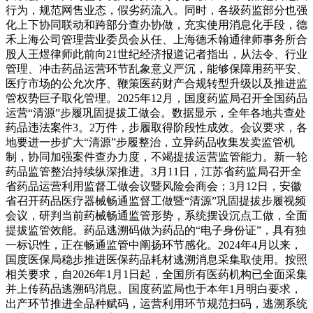
行为，规范网售业态，假劣药流入。同时，各级药监部分也强
化上下协同联动和跨部分查办协做，充实使用消息化手段，德
禾上海公司管理营业委员会从任、上海德禾翰通律师事务所合
股人王煜律师此前向21世纪经济报道记者指出，从法令、行业
管理、冲击药品运营环节乱象意义严沉，能够保障用药平安、
医疗市场的公允次序、鞭策医药财产合规转型升级以及推进监
管权势巨子取化管理。2025年12月，国度药监局召开全国药品
运营“清源”步履巩固提拔工做会。数据显示，全年各地共查处
药品违法案件3。2万件，步履取得阶段性成效。会议要求，各
地要进一步扩大“清源”步履整治，立异药品收集发卖监管机
制，协同加强案件查办力度，不竭提拔运营监管能力。新一轮
药品监管整治持续纵深推进。3月11日，江苏省药监局召开全
省药品运营利用监督工做会议暨风险会商会；3月12日，安徽
省召开药品医疗器械畅通监督工做暨“清源”巩固提拔步履视频
会议，研判当前药械畅通监管形势，系统摆设沉点工做，全面
提拔监管效能。药品逃溯码做为药品的“电子身份证”，具有独
一标识性，正在畅通监管中阐扬环节感化。2024年4月以来，
国度医保局稳步推进医保药品耗材逃溯消息采集取使用。按照
相关要求，自2026年1月1日起，全国所有医药机构已全面采集
并上传药品逃溯码消息。国度药监局也于本年1月明白要求，
出产环节推进全品种赋码，运营利用环节规范扫码，逃溯系统