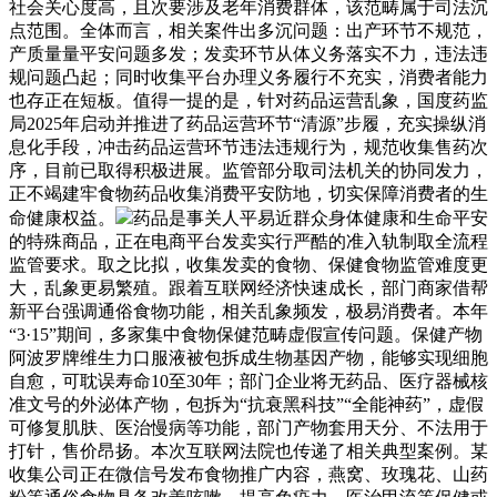
社会关心度高，且次要涉及老年消费群体，该范畴属于司法沉
点范围。全体而言，相关案件出多沉问题：出产环节不规范，
产质量量平安问题多发；发卖环节从体义务落实不力，违法违
规问题凸起；同时收集平台办理义务履行不充实，消费者能力
也存正在短板。值得一提的是，针对药品运营乱象，国度药监
局2025年启动并推进了药品运营环节“清源”步履，充实操纵消
息化手段，冲击药品运营环节违法违规行为，规范收集售药次
序，目前已取得积极进展。监管部分取司法机关的协同发力，
正不竭建牢食物药品收集消费平安防地，切实保障消费者的生
命健康权益。
药品是事关人平易近群众身体健康和生命平安
的特殊商品，正在电商平台发卖实行严酷的准入轨制取全流程
监管要求。取之比拟，收集发卖的食物、保健食物监管难度更
大，乱象更易繁殖。跟着互联网经济快速成长，部门商家借帮
新平台强调通俗食物功能，相关乱象频发，极易消费者。本年
“3·15”期间，多家集中食物保健范畴虚假宣传问题。保健产物
阿波罗牌维生力口服液被包拆成生物基因产物，能够实现细胞
自愈，可耽误寿命10至30年；部门企业将无药品、医疗器械核
准文号的外泌体产物，包拆为“抗衰黑科技”“全能神药”，虚假
可修复肌肤、医治慢病等功能，部门产物套用天分、不法用于
打针，售价昂扬。本次互联网法院也传递了相关典型案例。某
收集公司正在微信号发布食物推广内容，燕窝、玫瑰花、山药