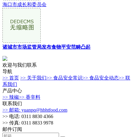
海口市成长和委员会
诸城市市场监管局发布食物平安范畴凸起
欢迎与我们联系
导航
>> 首页
>> 关于我们
>> 食品安全常识
>> 食品安全动态
>> 联
系我们
产品中心
>> 辣椒
>> 香辛料
联系我们
>> 邮箱: yuanpq@hbhtfood.com
>> 电话: 0311 8830 4366
>> 传真: 0311 8833 9978
邮件订阅