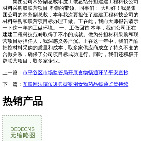
集团公司常务副总裁年度工做总结分担建建工程科技公司
材料采购取联营项目 卑崇的带领、同事们： 大师好！我是集
团公司的常务副总裁，本年我次要担任了建建工程科技公司的
材料采购和联营项目标办理工做。正在此，我向大师报告请示
一下这一年的工做环境。 一、工做回首 本年，我们公司正在
建建工程科技范畴取得了不小的成就。做为分担材料采购和联
营项目标担任人，我深感义务严沉。正在这一年中，我们严酷
把控材料采购的质量和成本，取多家供应商成立了持久不变的
合做关系，确保了公司项目标成功进行。同时，我们还积极开
辟联营项目，取多家企业。
上一篇：
市平谷区市场监管局开展食物畅通环节平安查抄
下一篇：
互联网法院传递典型案例食物药品畅通监管持续
热销产品