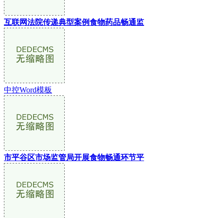
互联网法院传递典型案例食物药品畅通监
中控Word模板
市平谷区市场监管局开展食物畅通环节平