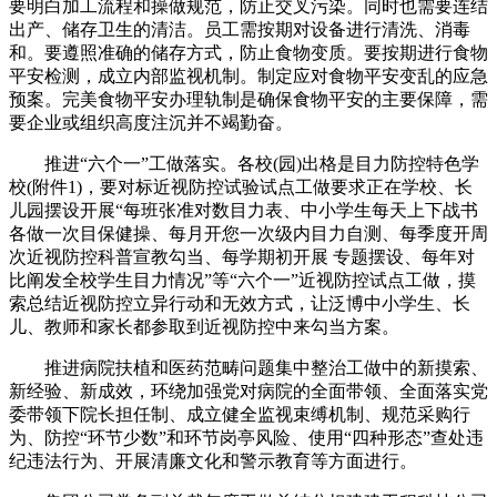
要明白加工流程和操做规范，防止交叉污染。同时也需要连结
出产、储存卫生的清洁。员工需按期对设备进行清洗、消毒
和。要遵照准确的储存方式，防止食物变质。要按期进行食物
平安检测，成立内部监视机制。制定应对食物平安变乱的应急
预案。完美食物平安办理轨制是确保食物平安的主要保障，需
要企业或组织高度注沉并不竭勤奋。
推进“六个一”工做落实。各校(园)出格是目力防控特色学
校(附件1)，要对标近视防控试验试点工做要求正在学校、长
儿园摆设开展“每班张准对数目力表、中小学生每天上下战书
各做一次目保健操、每月开您一次级内目力自测、每季度开周
次近视防控科普宣教勾当、每学期初开展 专题摆设、每年对
比阐发全校学生目力情况”等“六个一”近视防控试点工做，摸
索总结近视防控立异行动和无效方式，让泛博中小学生、长
儿、教师和家长都参取到近视防控中来勾当方案。
推进病院扶植和医药范畴问题集中整治工做中的新摸索、
新经验、新成效，环绕加强党对病院的全面带领、全面落实党
委带领下院长担任制、成立健全监视束缚机制、规范采购行
为、防控“环节少数”和环节岗亭风险、使用“四种形态”查处违
纪违法行为、开展清廉文化和警示教育等方面进行。