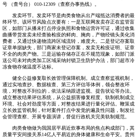
号 （查号台） 010-12309（查察办事热线）。
发卖环节。发卖环节是肉类食物从出产端抵达消费者的最
终环节。该环节风险点次要有：一是互联网发卖存正在监管盲
区，如部门从播未打点停业执照和食物运营许可证，通过收集
曲播带货发卖未经查验检疫的鲜肉、腌肉，产物经镜头美化消
费者，又通过快递物流跨区域流转，难度大。二是登记存案取
证章单据缺失，部门商家未登记存案，发卖无检疫证明、证章
不全的肉类产物。三是运输存储存正在不规范现象，如部门派
送公司未对肉类加工区域采纳封锁卫生防护办法，部门超市冷
冻食物存储温度不达标。
健全公益修复取长效管理保障机制。成立查察监视机制，
通过实地查抄、数据核查、第三方评估等体例，领会整改环
境，对整改不到位的，依法采纳跟进监视、提告状讼等办法。
成立整改结果评估系统，从公益损害修复程度、轨制机制成立
环境、社会对劲度等方面，对整改结果进行量化评估。鞭策成
立长效监管机制，针对案件打点中发觉的遍及性问题，制发社
会管理查察、开展专题演讲，督促行政机关完美轨制规范。
肉类食物做为我国居平易近炊事布局的焦点构成部门，其
质量平安间接关系14亿人平易近的身体健康和生命平安。贵州