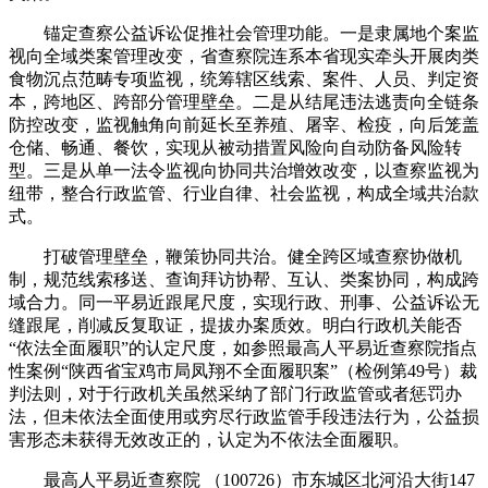
锚定查察公益诉讼促推社会管理功能。一是隶属地个案监
视向全域类案管理改变，省查察院连系本省现实牵头开展肉类
食物沉点范畴专项监视，统筹辖区线索、案件、人员、判定资
本，跨地区、跨部分管理壁垒。二是从结尾违法逃责向全链条
防控改变，监视触角向前延长至养殖、屠宰、检疫，向后笼盖
仓储、畅通、餐饮，实现从被动措置风险向自动防备风险转
型。三是从单一法令监视向协同共治增效改变，以查察监视为
纽带，整合行政监管、行业自律、社会监视，构成全域共治款
式。
打破管理壁垒，鞭策协同共治。健全跨区域查察协做机
制，规范线索移送、查询拜访协帮、互认、类案协同，构成跨
域合力。同一平易近跟尾尺度，实现行政、刑事、公益诉讼无
缝跟尾，削减反复取证，提拔办案质效。明白行政机关能否
“依法全面履职”的认定尺度，如参照最高人平易近查察院指点
性案例“陕西省宝鸡市局凤翔不全面履职案”（检例第49号）裁
判法则，对于行政机关虽然采纳了部门行政监管或者惩罚办
法，但未依法全面使用或穷尽行政监管手段违法行为，公益损
害形态未获得无效改正的，认定为不依法全面履职。
最高人平易近查察院 （100726）市东城区北河沿大街147