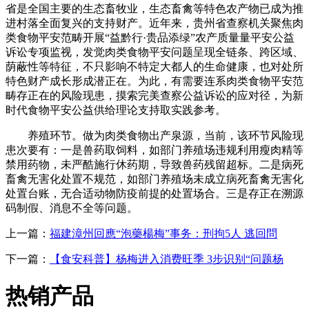
省是全国主要的生态畜牧业，生态畜禽等特色农产物已成为推
进村落全面复兴的支持财产。近年来，贵州省查察机关聚焦肉
类食物平安范畴开展“益黔行·贵品添绿”农产质量量平安公益
诉讼专项监视，发觉肉类食物平安问题呈现全链条、跨区域、
荫蔽性等特征，不只影响不特定大都人的生命健康，也对处所
特色财产成长形成潜正在。为此，有需要连系肉类食物平安范
畴存正在的风险现患，摸索完美查察公益诉讼的应对径，为新
时代食物平安公益供给理论支持取实践参考。
养殖环节。做为肉类食物出产泉源，当前，该环节风险现
患次要有：一是兽药取饲料，如部门养殖场违规利用瘦肉精等
禁用药物，未严酷施行休药期，导致兽药残留超标。二是病死
畜禽无害化处置不规范，如部门养殖场未成立病死畜禽无害化
处置台账，无合适动物防疫前提的处置场合。三是存正在溯源
码制假、消息不全等问题。
上一篇：
福建漳州回應“泡藥楊梅”事务：刑拘5人 逃回問
下一篇：
【食安科普】杨梅进入消费旺季 3步识别“问题杨
热销产品