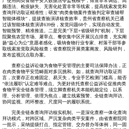
广使用肉类食物平安大数据法令监视模子，筛查非常调运、高
频违法、检疫缺失、无害化处置非常等线索，提高线索发觉和
查询拜访取证精准性；研发“肉类食物案件查验判定审查辅帮
智能体模块”，提拔查验演讲核查效率，贵州省查察机关已通
过该智能体核查演讲639份，发觉问题68个，实现自动发觉、
智能预警、精准推送。二是完美“下层+省级研判”机制，下层
院聚焦农贸市场、屠宰点、餐饮集中区开展沉点排查，充实阐
扬“益心为公”意愿者感化，吸纳食物行业专家、村落干部等参
取线索发觉取风险核查；省查察院开展类案阐发、风险研判，
发布监视沉点取办案。
查察公益诉讼做为食物平安管理的主要司法保障办法，正
在肉类食物平安范畴面对多沉挑和。如，就查询拜访取证而
言，次要存正在难固定、易灭失，专业手艺检测门槛高，能否
“依法履职”认定难等难点。为更好依托查察公益诉讼促推肉类
食物平安全链条管理，须立脚查察机关本能机能定位，以系
理、分析管理、依理为焦点，建立线索预警、全链查询拜访、
协同监视、闭环整改、尺度同一的履职系统。
完美全链条查询拜访核实机制。一是深化查察一体化查询
拜访模式，对跨区域、严沉复杂肉类平安案件，由省查察院同
一批示，采纳提级打点、指定管辖、交办督办等体例，同一固