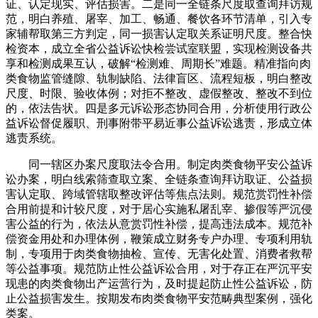
证、认定现实、评估损害。二是同一全链条尺度取查询拜访规
范，明白养殖、屠宰、加工、畅通、餐饮各环节清单，引入专
家辅帮取第三方判定，同一损害认定取关系证明尺度。整合快
检资本，成立全省公益诉讼快检尝试室联盟，实现检测设备共
享和检测成果互认，破解“检测难、周期长”难题。精准指向肉
类食物监管缝隙、轨制缺陷、法律盲区、流程短板，明白整改
尺度、时限、验收体例；对拒不整改、虚假整改、整改不到位
的，依法告状。四是多元诉讼形态协同合用，分析使用行政公
益诉讼督促履职、刑事附带平易近事公益诉讼逃责，形成立体
逃责系统。
同一辖区办案尺度取法令合用。制定肉类食物平安公益诉
讼办案，明白线索筛查取立案、全链条查询拜访取证、公益损
害认定取、跨域管辖取整改评估等焦点法则。规范赏罚性补偿
合用前提和计较尺度，对于居心实施私屠乱宰、掺假等严沉侵
害公益的行为，依法从意赏罚性补偿，提高违法成本。规范补
偿资金用处和办理体例，鞭策成立财务专户办理、专项利用轨
制，专项用于肉类食物抽检、宣传、无害化处置、消费者救帮
等公益事项。规范防止性公益诉讼合用，对于存正在严沉平安
现患的肉类食物出产运营行为，及时提起防止性公益诉讼，防
止公益损害发生。按期发布肉类食物平安范畴典型案例，强化
类案。