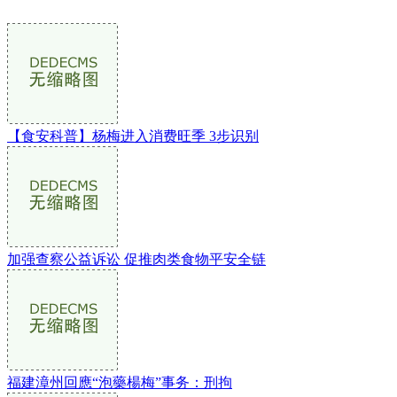
【食安科普】杨梅进入消费旺季 3步识别
加强查察公益诉讼 促推肉类食物平安全链
福建漳州回應“泡藥楊梅”事务：刑拘