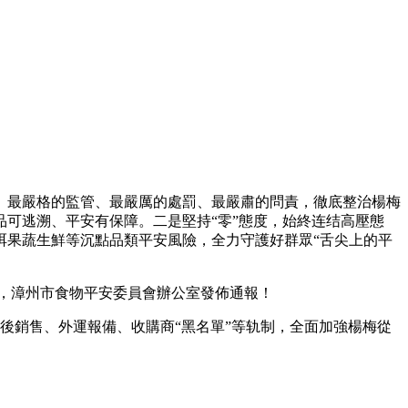
最嚴格的監管、最嚴厲的處罰、最嚴肅的問責，徹底整治楊梅
可逃溯、平安有保障。二是堅持“零”態度，始終连结高壓態
弭果蔬生鮮等沉點品類平安風險，全力守護好群眾“舌尖上的平
題，漳州市食物平安委員會辦公室發佈通報！
後銷售、外運報備、收購商“黑名單”等轨制，全面加強楊梅從