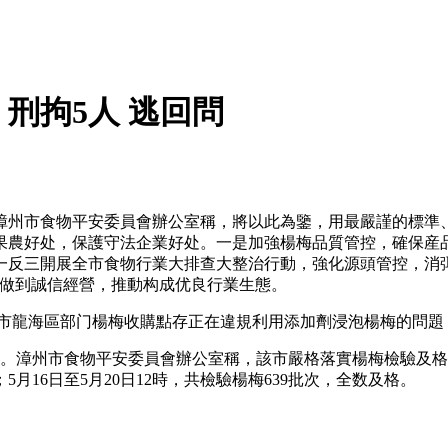
刑拘5人 逃回問
州市食物平安委員會辦公室稱，將以此為鑒，用最嚴謹的標準、
果農好处，保護守法企業好处。一是加強楊梅品質管控，確保産品
一反三開展全市食物行業大排查大整治行動，強化源頭管控，消
，做到誠信經營，推動构成优良行業生態。
州市龍海區部门楊梅收購點存正在違規利用添加劑浸泡楊梅的問
。漳州市食物平安委員會辦公室稱，該市嚴格落實楊梅檢驗及格
16日至5月20日12時，共檢驗楊梅639批次，全数及格。