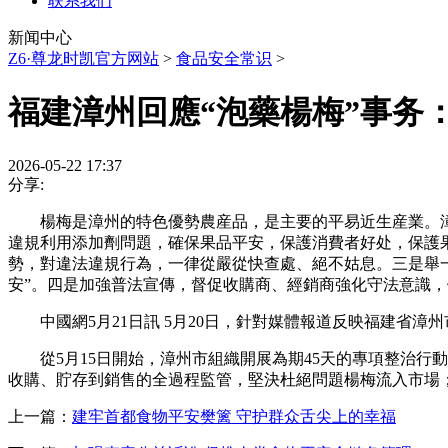
联系我们
新闻中心
Z6·尊龙时凯官方网站
>
食品安全常识
>
福建漳州回應“泡藥楊梅”事务：
2026-05-22 17:37
分享:
楊梅是漳州的特色優勢農産品，是主要的平易近生産業。漳
違規利用添加劑問題，確保果品平安，保護消費者好处，保護
勢，對違法違規行為，一律從嚴從快查處、絕不姑息。三是舉
安”。四是加強普法宣傳，督促收購商、經銷商強化守法意識
中國網5月21日訊 5月20日，針對媒體報道反映福建省漳
從5月15日開始，漳州市組織開展為期45天的專項整治行動
收購、貯存到銷售的全過程監管，堅決杜絕問題楊梅流入市場；5月
上一篇：
建牢首都食物平安樊篱 守护群众舌尖上的幸福