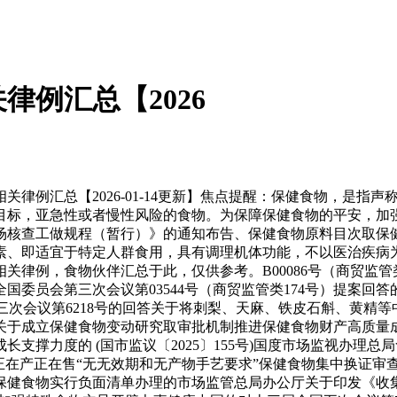
例汇总【2026
例汇总【2026-01-14更新】焦点提醒：保健食物，是指
目标，亚急性或者慢性风险的食物。为保障保健食物的平安，加
核查工做规程（暂行）》的通知布告、保健食物原料目次取保健功
素、即适宜于特定人群食用，具有调理机体功能，不以医治疾病
关律例，食物伙伴汇总于此，仅供参考。B00086号（商贸监
国委员会第三次会议第03544号（商贸监管类174号）提案回
国三次会议第6218号的回答关于将刺梨、天麻、铁皮石斛、黄精等中
于成立保健食物变动研究取审批机制推进保健食物财产高质量成长的
长支撑力度的 (国市监议〔2025〕155号)国度市场监视办
在产正在售“无无效期和无产物手艺要求”保健食物集中换证审查要点
保健食物实行负面清单办理的市场监管总局办公厅关于印发《收集发