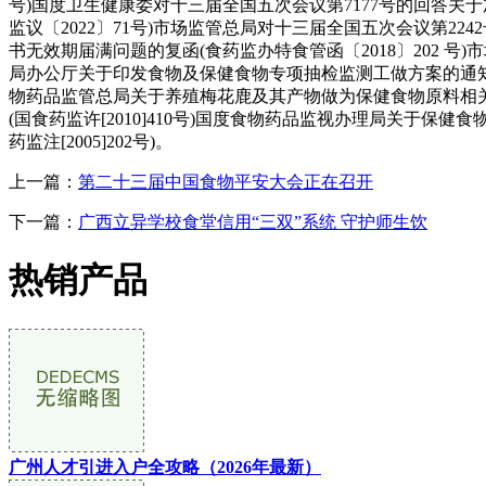
号)国度卫生健康委对十三届全国五次会议第7177号的回答关
监议〔2022〕71号)市场监管总局对十三届全国五次会议第22
书无效期届满问题的复函(食药监办特食管函〔2018〕202 号
局办公厅关于印发食物及保健食物专项抽检监测工做方案的通知(食
物药品监管总局关于养殖梅花鹿及其产物做为保健食物原料相关的
(国食药监许[2010]410号)国度食物药品监视办理局关于保
药监注[2005]202号)。
上一篇：
第二十三届中国食物平安大会正在召开
下一篇：
广西立异学校食堂信用“三双”系统 守护师生饮
热销产品
广州人才引进入户全攻略（2026年最新）