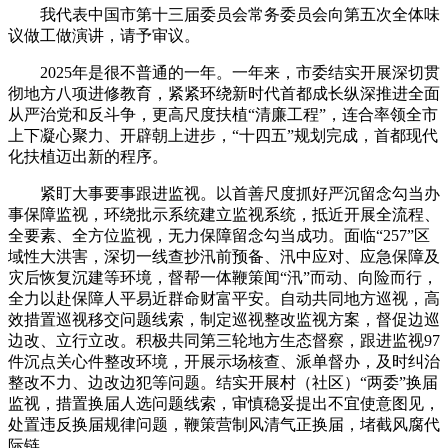
我代表中国市第十三届委员会常务委员会向第五次全体味
议做工做演讲，请予审议。
2025年是很不普通的一年。一年来，市委结实开展深切贯
彻地方八项进修教育，紧紧环绕新时代首都成长纵深推进全面
从严治党和反斗争，更高尺度扶植“清廉工程”，连合率领全市
上下凝心聚力、开辟朝上进步，“十四五”规划完成，首都现代
化扶植迈出新的程序。
紧盯大事要事跟进监视。以首善尺度抓好严沉留念勾当办
事保障监视，环绕批示系统建立监视系统，抵近开展全流程、
全要素、全方位监视，无力保障留念勾当成功。面临“257”区
域性大洪害，深切一线查抄汛前预备、汛中应对、应急保障及
灾后恢复沉建等环境，督帮一体鞭策闻“汛”而动、向险而行，
全力以赴保障人平易近群命财富平安。自动共同地方巡视，高
效措置巡视移交问题线索，制定巡视整改监视方案，督促边巡
边改、立行立改。积极共同第三轮地方生态督察，跟进监视97
件沉点关心件整改环境，开展示场核查、派单督办，及时纠治
整改不力、边改边犯等问题。结实开展村（社区）“两委”换届
监视，措置换届人选问题线索，审慎稳妥提出不宜使意图见，
处置违反换届规律问题，鞭策营制风清气正换届，堵截风腐代
际链。