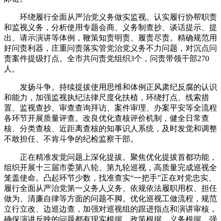
环绕履行全面从严治党义务做实监视。认实履行协帮职责
和监视义务，分析使用专题会商、义务制查抄、谈话提示、提
出、请示演讲等体例，鞭策知责明责、履责尽责。精确规范用
好问责利器，庄重问责落实管党治党义务不力问题，对沉点问
责案件提级打点。全市共问责党组织3个，问责带领干部270
人。
发扬斗争。持续提拔使用思维和体例正风肃纪反腐的认识
和能力，加强监视执纪法律尺度化扶植，环绕打点、线索措
置、监视查抄、审查查询拜访、案件审理、办案平安等全流程
各环节开展质量评查。改良优化查核评价机制，健全日常查
核、分类查核、近距离查核的知事识人系统，及时发觉和调整
不敢担任、不肯斗争的纪检监察干部。
正在精准发觉问题上深化提拔。聚焦优化提拔首都功能，
组织开展十三届市委第八轮、第九轮巡视，高质量完成巡视全
笼盖使命。凸起环节少数，找准查实“一把手”正在对党忠实、
履行全面从严治党第一义务人义务、依规依法履职用权、担任
做为、清廉自律等方面的问题不脚。优化巡视工做流程，规范
立行立改、边巡边查，加强对巡视组的跟进指点和演讲审核，
确保演讲反映的问题都有现实根据、政策根据、义务根据。强