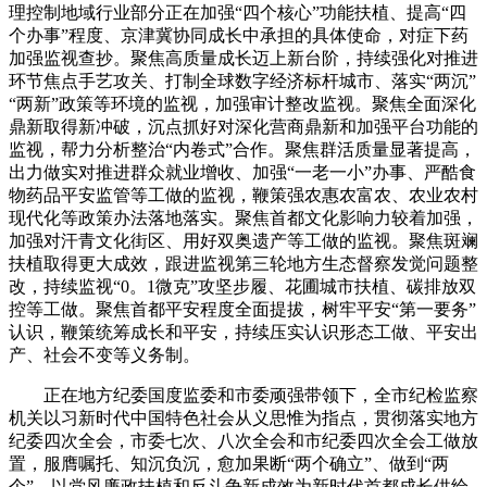
理控制地域行业部分正在加强“四个核心”功能扶植、提高“四
个办事”程度、京津冀协同成长中承担的具体使命，对症下药
加强监视查抄。聚焦高质量成长迈上新台阶，持续强化对推进
环节焦点手艺攻关、打制全球数字经济标杆城市、落实“两沉”
“两新”政策等环境的监视，加强审计整改监视。聚焦全面深化
鼎新取得新冲破，沉点抓好对深化营商鼎新和加强平台功能的
监视，帮力分析整治“内卷式”合作。聚焦群活质量显著提高，
出力做实对推进群众就业增收、加强“一老一小”办事、严酷食
物药品平安监管等工做的监视，鞭策强农惠农富农、农业农村
现代化等政策办法落地落实。聚焦首都文化影响力较着加强，
加强对汗青文化街区、用好双奥遗产等工做的监视。聚焦斑斓
扶植取得更大成效，跟进监视第三轮地方生态督察发觉问题整
改，持续监视“0。1微克”攻坚步履、花圃城市扶植、碳排放双
控等工做。聚焦首都平安程度全面提拔，树牢平安“第一要务”
认识，鞭策统筹成长和平安，持续压实认识形态工做、平安出
产、社会不变等义务制。
正在地方纪委国度监委和市委顽强带领下，全市纪检监察
机关以习新时代中国特色社会从义思惟为指点，贯彻落实地方
纪委四次全会，市委七次、八次全会和市纪委四次全会工做放
置，服膺嘱托、知沉负沉，愈加果断“两个确立”、做到“两
个”，以党风廉政扶植和反斗争新成效为新时代首都成长供给