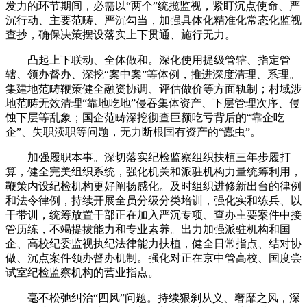
发力的环节期间，必需以“两个”统揽监视，紧盯沉点使命、严
沉行动、主要范畴、严沉勾当，加强具体化精准化常态化监视
查抄，确保决策摆设落实上下贯通、施行无力。
凸起上下联动、全体做和。深化使用提级管辖、指定管
辖、领办督办、深挖“案中案”等体例，推进深度清理、系理。
集建地范畴鞭策健全融资协调、评估做价等方面轨制；村域涉
地范畴无效清理“靠地吃地”侵吞集体资产、下层管理次序、侵
蚀下层等乱象；国企范畴深挖彻查巨额吃亏背后的“靠企吃
企”、失职渎职等问题，无力断根国有资产的“蠹虫”。
加强履职本事。深切落实纪检监察组织扶植三年步履打
算，健全完美组织系统，强化机关和派驻机构力量统筹利用，
鞭策内设纪检机构更好阐扬感化。及时组织进修新出台的律例
和法令律例，持续开展全员分级分类培训，强化实和练兵、以
干带训，统筹放置干部正在加入严沉专项、查办主要案件中接
管历练，不竭提拔能力和专业素养。出力加强派驻机构和国
企、高校纪委监视执纪法律能力扶植，健全日常指点、结对协
做、沉点案件领办督办机制。强化对正在京中管高校、国度尝
试室纪检监察机构的营业指点。
毫不松弛纠治“四风”问题。持续狠刹从义、奢靡之风，深