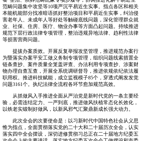
范畴问题集中攻坚等10项严沉平易近生实事。指点各区和相关
本能机能部分找准暗语抓好整治项目和平易近生实事，纠治侵
害老年人、未成年人等好处等触碰底线问题，深化管理群众就
业、社保、住房、医疗、物业办事等方面凸起问题。持续推进
规范下层行政法律专项管理，整治违规异地法律、趋利性法律
等损害营商问题。
提拔办案质效。开展反复举报攻坚管理，推进规范办案行
为暨落实办案平安工做义务制专项管理，组织问题线索措置全
链条查抄、案件质量全笼盖评查、办法利用专项查抄、涉案财
物办理自查互查，开展全系统调研督导，推进依规依纪依法履
职用权。推进科技赋能，成立监视模子85个，穿透式阐发发觉
问题3161个。执纪法律全流程各环节愈加规范高效。
从抓做风入手推进全面从严治党是新时代党的一条主要经
验，必需连结定力、一严到底，推进做风扶植常态化长效化，
以铁老实锻制好做风，以新风邪气汇聚鼎新成长强大动力。
此次全会的次要使命是：以习新时代中国特色社会从义思
惟为指点，全面贯彻落实党的二十大和二十届历次全会，认实
落实四中全会摆设，深切进修贯彻习总正在二十届地方纪委五
次全会上的主要讲话，落实地方纪委五次全会工做摆设和市委