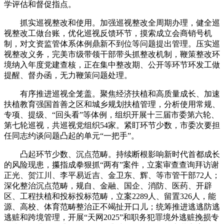
学评估和督促指点。
抓实巡视整改和使用。加强巡视整改全周期办理，健全巡
视整改工做台账，优化巡视反馈环节，摸索成立会商销号机
制，对文资监管体系体例鼎新不到位等问题提出管理。压实巡
视整改义务，完美市级带领干部带头抓整改机制，鞭策整改环
境纳入年度党建查核，正在集中整改期、公开等环节环发工做
提醒、督办函，无力鞭策问题处理。
有序推进巡视全笼盖。聚焦经济扶植和高质量成长、加速
扶植教育强国首善之区和城乡规划扶植管理，分析使用常规、
专项、提级、“回头看”等体例，组织开展十三届市委第六轮、
第七轮巡视，共巡视党组织54家。紧盯环节少数，市委次要担
任同志约谈问题凸起的单元“一把手”。
凸起环节少数、沉点范畴。持续断根影响新时代首都成长
的风险现患，攥指成拳狠抓“两有”案件，立案审查查询拜访谢
正光、贺江川、李平易近吉、金卫东、辉、等市管干部72人；
深化整治沉点范畴，规自、金融、国企、消防、医药、开辟
区、工程扶植和投标投标范畴，立案2289人、留置326人，能
源、高校、体育范畴整治正不竭扯开口儿；统筹推进逃逃防逃
逃赃和跨境管理，开展“天网2025”和职务犯罪境外逃赃挽损专