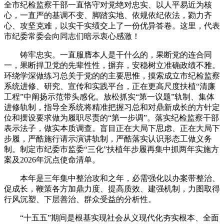
全市纪检监察干部一直恪守对党绝对忠实、以人平易近为核
心，一直严的基调不变、脚踏实地、依规依纪依法，勠力齐
心、攻坚克难，以实干实绩交上了一份优异答卷。这里，代表
市纪委常委会向同志们暗示衷心感激！
铸牢忠实。一直服膺本人是干什么的，果断党的连合同
一，果断捍卫党的先辈性性，摒弃，安稳树立准确政绩不雅。
环绕学深做练习总关于党的的主要思惟，摸索成立市纪检监察
系统进修、研究、宣传和实践平台，正在更高尺度扶植“清廉
工程”中阐扬示范带头感化。放松抓实“第一议题”轨制、集体
进修轨制，指导全系统将精准把握习总和对鼎新成长的方针定
位和摆设要求做为履职尽责的“第一步调”。落实纪检监察干部
表示法子，做实本质调查。盲目正在大局下思虑、正在大局下
步履，严酷施行请示演讲轨制，严酷落实认识形态工做义务
制。制定市纪委市监委“三化”扶植年步履再集中抓两年实施方
案及2026年沉点使命清单。
本年是三年集中整治攻和之年，必需强化以办案带整治、
促成长，鞭策各方加鼎力度、提高质效、建强机制，力图取得
行风沉塑、下层善治、群众受益的分析性。
“十五五”期间是根基实现社会从义现代化夯实根本、全面