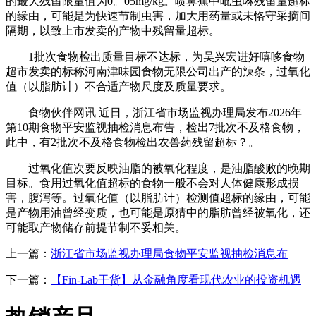
的最大残留限量值为0。05mg/kg。喷鼻蕉中吡虫啉残留量超标
的缘由，可能是为快速节制虫害，加大用药量或未恪守采摘间
隔期，以致上市发卖的产物中残留量超标。
1批次食物检出质量目标不达标，为吴兴宏进好嘻哆食物
超市发卖的标称河南津味园食物无限公司出产的辣条，过氧化
值（以脂肪计）不合适产物尺度及质量要求。
食物伙伴网讯 近日，浙江省市场监视办理局发布2026年
第10期食物平安监视抽检消息布告，检出7批次不及格食物，
此中，有2批次不及格食物检出农兽药残留超标？。
过氧化值次要反映油脂的被氧化程度，是油脂酸败的晚期
目标。食用过氧化值超标的食物一般不会对人体健康形成损
害，腹泻等。过氧化值（以脂肪计）检测值超标的缘由，可能
是产物用油曾经变质，也可能是原猜中的脂肪曾经被氧化，还
可能取产物储存前提节制不妥相关。
上一篇：
浙江省市场监视办理局食物平安监视抽检消息布
下一篇：
【Fin-Lab干货】从金融角度看现代农业的投资机遇