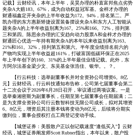
记载】云财经讯，本年上半年，吴昊办理的朴直富邦焦点劣势
夹杂A大赔183。67%，成为自动权益冠军基。金梓才办理的
财通福鑫定开夹杂的上半年收益为172。94%，排名第二。严
凯办理的东方惠新矫捷设置装备摆设夹杂A和东方人工智能从
题夹杂A的上半年收益别离为167。25%和166。72%，排列第
三和第四。陈思余办理的汇安趋向动力股票A和金梓才办理的
财通匠心优选一年持有期夹杂A的本年以来收益别离为163。
21%和161。32%，排列第五和第六。半年度业绩排名前六的
产物均实现上半年收益超161%，打破富国低碳环保正在2025
年上半年创下的160。31%的上半年最佳业绩记载。此外，东
方阿尔法基金梁少文、东吴基金张浩佳、银华。。？。
【行云科技：选举副董事长并对全资孙公司增资6。8亿
元】云财经讯，行云科技通知布告称，公司第七届董事会第二
十二次会议于2026年6月28日召开，审议通过两项议案。一是
选举秦湘密斯为副董事长，任期至第七届董事会任期届满；二
是为支撑全资孙公司行云数智科技无限公司成长，拟对其增资
6。8亿元，增资后其注册本钱将变动为8亿元，后续将分期实
缴到位，董事会授权打点工商登记变动手续。
【城堡证券：美股散户正以创记载速度“逢低买入”】云财
经讯，城堡证券阐发师Scott Rubner指出，本年以来，散户投