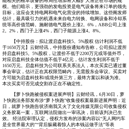
能相关的根本设备的布局性增加将大幅扩大潜正在市场的规
模。他们暗示，更强劲的发电投资是电气设备将来订单的领先
目标，这应会支持电网和电气化营业的持续增加。这些阐发师
估计，最具吸引力的机遇未来自电力转换、电网设备和冷却系
统等高价值范畴。施耐德电气股价上涨2。6%，ABB公司上涨
2。2%，西门子上涨4%，西门子能源上涨4。8%。
【中持股份：拟让渡启盘科技5。5%股权 估计利润不低
于1650万元】云财经讯，中持股份通知布告称，公司拟让渡所
持启盘科技5。5%股权，让渡价不低于2200万元或等值外币，
对应启盘科技全体估值不低于4亿元，估计发生利润不低于
1650万元。启盘科技为公司联系关系法人，本次买卖已通过董
事会审议，估计正在其权限范畴内，无需股东会审议。买卖对
方可能为启盘科技和/或境外第三方，最终方案以和谈为准。
本次买卖可否完成交割存正在不确定性。
【萝卜快跑被侵权案进展声明】云财经讯，6月30日，萝
卜快跑法务部发布涉“萝卜快跑”收集侵权案最新进展声明：近
日，就萝卜快跑告状济南我又火了文化传媒无限公司收集侵权
义务胶葛一案，互联网法院做出一审讯决，目前该判决已生
效。 经法院审理认定，侵权方发布的涉案内容以“无人网约车
是全世界最大的”“背后躲藏着惊人的本钱运做手法”等表