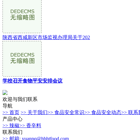
陕西省西咸新区市场监视办理局关于202
学校召开食物平安安排会议
欢迎与我们联系
导航
>> 首页
>> 关于我们
>> 食品安全常识
>> 食品安全动态
>> 联
产品中心
>> 辣椒
>> 香辛料
联系我们
>> 邮箱: yuanpq@hbhtfood.com