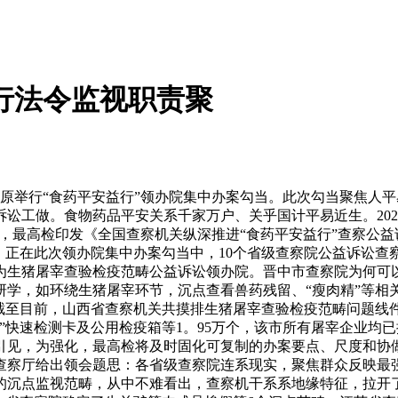
行法令监视职责聚
原举行“食药平安益行”领办院集中办案勾当。此次勾当聚焦人
讼工做。食物药品平安关系千家万户、关乎国计平易近生。202
，最高检印发《全国查察机关纵深推进“食药平安益行”查察公益
。正在此次领办院集中办案勾当中，10个省级查察院公益诉讼
为生猪屠宰查验检疫范畴公益诉讼领办院。晋中市查察院为何可
研学，如环绕生猪屠宰环节，沉点查看兽药残留、“瘦肉精”等
，截至目前，山西省查察机关共摸排生猪屠宰查验检疫范畴问题线
”快速检测卡及公用检疫箱等1。95万个，该市所有屠宰企业均
引见，为强化，最高检将及时固化可复制的办案要点、尺度和协
查察厅给出领会题思：各省级查察院连系现实，聚焦群众反映最强
的沉点监视范畴，从中不难看出，查察机干系系地缘特征，拉开