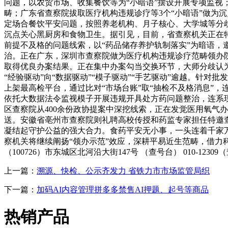
问题，以农贸市场、收集餐饮等为“小暗语”摆设开展专项监视
畴；广东省查察院拔取医疗机构违规诊疗等3个“小暗语”做为
定场合餐饮平安问题，按照养老机构、月子核心、大学城等分
沉点关心黑厨房和食物卫生。据引见，目前，省查察机关正在
前提不及格的问题线索，以“药品储存养护轨制落实”为暗语，邀
治。正在广东，深圳市查察院做为医疗机构违规诊疗范畴领办
取得优良办案结果。正在集中办案勾当交换环节，大师分歧认
“经验驱动”向“数据驱动”“模子驱动”“手艺驱动”逾越。针
上架最高检平台，通过比对“市场台账”取“抽检不及格消息”
依托大数据法令监视模子开展违规开具处方药问题整治，连系现
区查察院从400余份政协提案中深挖线索，正在发觉医用氧气办
送。安徽省亳州市查察院则礼聘高校传授和药监专家担任特邀
凝结起守护公益的强大合力。食药平安无小事，一头连着千家
察机关将继续阐扬“领办示范”效应，深耕平易近生范畴，借
（100726）市东城区北河沿大街147号 （查号台） 010-123
上一篇：
溯源、快检、公示齐发力 省铁力市市场监管局织
下一篇：
加码AI内容管理拼多多禁售AI押题、起号等商品
热销产品