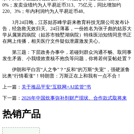
0%；发卖业绩约为人平易近币313。75亿元，同比增加约
220。3%；年内利润约为人平易近币48。
3月24日晚，江苏姑苏峰学蔚来教育科技无限公司发布讣
告，经急救无效归天。24日薄暮，一份姓名为张子彪的姑苏大
学从属第四病院（姑苏市独墅湖病院）特殊医治知情同意书正
在网上传播，相关医疗文件疑似泄露激发关心。
第三题：下层政务办事中，若碰到群众沟通不畅、取同事
发生矛盾、小我绩效查核不抱负等问题，你将若何妥帖处置？
伊朗和平白宫“人之争”？“反和”的万斯“失宠”，强硬派鲁
比奥“行情看涨”！特朗普：万斯正在上和我有一点不合！
上一篇：
关于推品平安“互联网+AI监管”书
下一篇：
2026年中国炊事弥补剂财产现状、合作款式取将来
热销产品