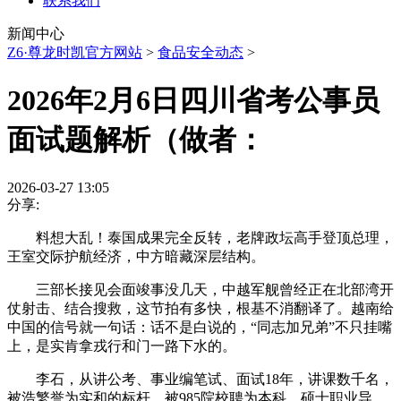
联系我们
新闻中心
Z6·尊龙时凯官方网站
>
食品安全动态
>
2026年2月6日四川省考公事员
面试题解析（做者：
2026-03-27 13:05
分享:
料想大乱！泰国成果完全反转，老牌政坛高手登顶总理，
王室交际护航经济，中方暗藏深层结构。
三部长接见会面竣事没几天，中越军舰曾经正在北部湾开
仗射击、结合搜救，这节拍有多快，根基不消翻译了。越南给
中国的信号就一句话：话不是白说的，“同志加兄弟”不只挂嘴
上，是实肯拿戎行和门一路下水的。
李石，从讲公考、事业编笔试、面试18年，讲课数千名，
被浩繁誉为实和的标杆，被985院校聘为本科、硕士职业导