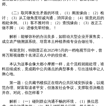
师。
（二）取同事发生矛盾的环境，（1）阐发缘由；（2）检
讨；（3）从工做角度坦诚沟通，消弭误会；（4）留意此后的
相处体例。（1）客不雅对待；（2）查找缘由；（3）改正工
做不脚；（4）进修先辈经验。！
解析：能够弥补的办法良多，如联动大型企业开展售卖，
成立农产物溯源系统、培育本土种植养殖专业合做社等。
有留意到，特朗普正在2025年5月的一档电视节目中，曾
将万斯视做数十名潜正在人中的佼佼者。
本认为这事会像大都小摩擦一样，走个流程就能处理，谁
料后续成长，竟成戳中公共痛点的典型事务，引出连续串让人
揪心地。
第一题：公共藏书楼拟正在馆内公共区域安拆设备，以规
范办理、财富取读者平安，但激发社会争议，支撑取否决概念
并存。对此，你怎样看？
解析：（一）碰到群众沟通不畅的环境，（1）换位思