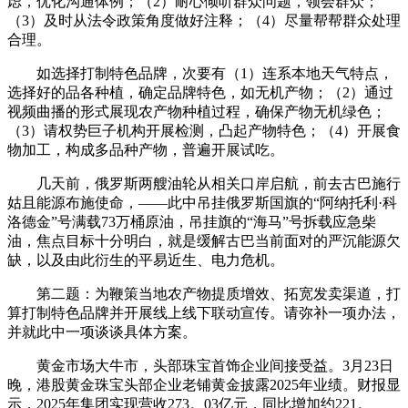
虑，优化沟通体例；（2）耐心倾听群众问题，领会群众；
（3）及时从法令政策角度做好注释；（4）尽量帮帮群众处理
合理。
如选择打制特色品牌，次要有（1）连系本地天气特点，
选择好的品各种植，确定品牌特色，如无机产物；（2）通过
视频曲播的形式展现农产物种植过程，确保产物无机绿色；
（3）请权势巨子机构开展检测，凸起产物特色；（4）开展食
物加工，构成多品种产物，普遍开展试吃。
几天前，俄罗斯两艘油轮从相关口岸启航，前去古巴施行
姑且能源布施使命，——此中吊挂俄罗斯国旗的“阿纳托利·科
洛德金”号满载73万桶原油，吊挂旗的“海马”号拆载应急柴
油，焦点目标十分明白，就是缓解古巴当前面对的严沉能源欠
缺，以及由此衍生的平易近生、电力危机。
第二题：为鞭策当地农产物提质增效、拓宽发卖渠道，打
算打制特色品牌并开展线上线下联动宣传。请弥补一项办法，
并就此中一项谈谈具体方案。
黄金市场大牛市，头部珠宝首饰企业间接受益。3月23日
晚，港股黄金珠宝头部企业老铺黄金披露2025年业绩。财报显
示，2025年集团实现营收273。03亿元，同比增加约221。