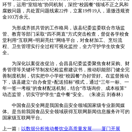
环节，运用“室组地”协同机制，深挖“校园餐”领域不正之风和
腐败问题，共处置问题线索22件，立案19件19人，退缴违规资
金103万余元。
为形成齐抓共管的工作格局，该县纪委监委联合市场监
管、教育等部门采取“四不两直”方式突击检查，督促各学校食
堂利用“互联网+明厨亮灶”网络平台，对食材加工、烹饪流
程、卫生管理实行全过程可视化监控，全力守护学生饮食安
全。
为深化以案促改促治，会昌县纪委监委聚焦食材采购、财
务管理等关键环节制发纪检监察建议书，推动职能部门健全完
善制度机制，切实把中小学校“校园餐”办好管好。在监督推动
下，该县建立“自办食堂+配送招标”模式，通过“三年一标、一
年一签一考核”的食材配送机制，结合“市场询价、成本核算”
动态监管，切实守护学生“盘中餐”安全。（朱凌云 刘春林）
中国食品安全网是我国食品安全领域国家级专业新闻媒
体。是当前我国食品安全领域获得互联网新闻信息服务许可的
国家级互联网平台。
上一篇：
以数据分析推动餐饮业高质量发展——厦门开展