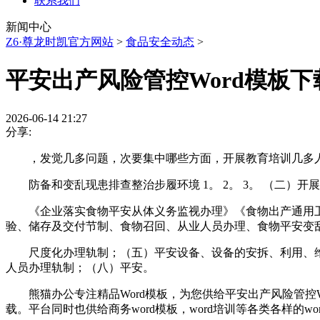
联系我们
新闻中心
Z6·尊龙时凯官方网站
>
食品安全动态
>
平安出产风险管控Word模板下
2026-06-14 21:27
分享:
，发觉几多问题，次要集中哪些方面，开展教育培训几多人次
防备和变乱现患排查整治步履环境 1。 2。 3。 （二）开展素
《企业落实食物平安从体义务监视办理》《食物出产通用卫
验、储存及交付节制、食物召回、从业人员办理、食物平安变
尺度化办理轨制；（五）平安设备、设备的安拆、利用、维
人员办理轨制；（八）平安。
熊猫办公专注精品Word模板，为您供给平安出产风险管控W
载。平台同时也供给商务word模板，word培训等各类各样的wo