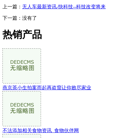
上一篇：
无人车最新资讯-快科技--科技改变将来
下一篇：没有了
热销产品
燕京茶小生拍案而起再盗窟让你败尽家业
不法添加相关食物资讯_食物伙伴网