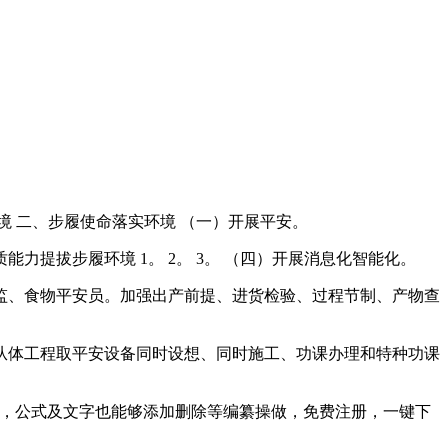
 二、步履使命落实环境 （一）开展平安。
能力提拔步履环境 1。 2。 3。 （四）开展消息化智能化。
、食物平安员。加强出产前提、进货检验、过程节制、产物查
体工程取平安设备同时设想、同时施工、功课办理和特种功课
替代，公式及文字也能够添加删除等编纂操做，免费注册，一键下