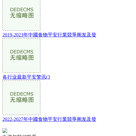
2019-2023年中國食物平安行業競爭阐发及發
各行业最新平安警讯(3
2022-2027年中國食物平安行業競爭阐发及發