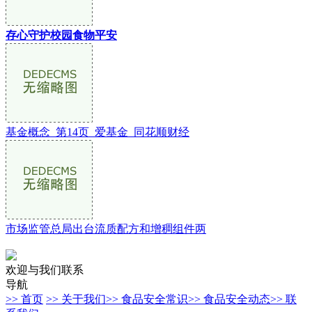
存心守护校园食物平安
基金概念_第14页_爱基金_同花顺财经
市场监管总局出台流质配方和增稠组件两
欢迎与我们联系
导航
>> 首页
>> 关于我们
>> 食品安全常识
>> 食品安全动态
>> 联