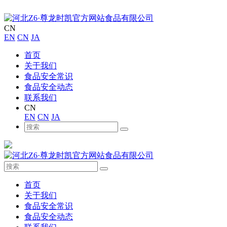
CN
EN
CN
JA
首页
关于我们
食品安全常识
食品安全动态
联系我们
CN
EN
CN
JA
首页
关于我们
食品安全常识
食品安全动态