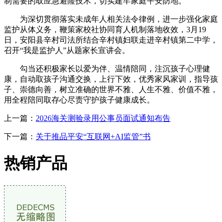
制需要的取应急避险技术，切实建牢家庭平安防地。
为深切贯彻落实未成年人相关法令律例，进一步强化家庭
监护从体义务，鞭策家校社协同育人机制落地收效，3月19
日，安阳县辛村司法所结合辛村镇妇联走进辛村镇第二中学，
召开“我是监护人”从题家长宣讲会。
勾当还积极家长以爱为伴、温情陪同，注沉孩子心理健
康，自动取孩子沟通交换，上行下效，优秀家风家训，指导孩
子、崇德向善，树立准确的世界不雅、人生不雅、价值不雅，
用全程陪同取存心尽责守护孩子健康成长。
上一篇：
2026海关测验录用公事员面试通知布告
下一篇：
关于推品平安“互联网+AI监管”书
热销产品