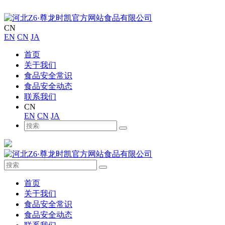
CN
EN
CN
JA
首页
关于我们
食品安全常识
食品安全动态
联系我们
CN
EN
CN
JA
首页
关于我们
食品安全常识
食品安全动态