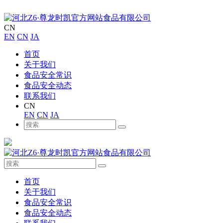
CN
EN
CN
JA
首页
关于我们
食品安全常识
食品安全动态
联系我们
CN
EN
CN
JA
首页
关于我们
食品安全常识
食品安全动态