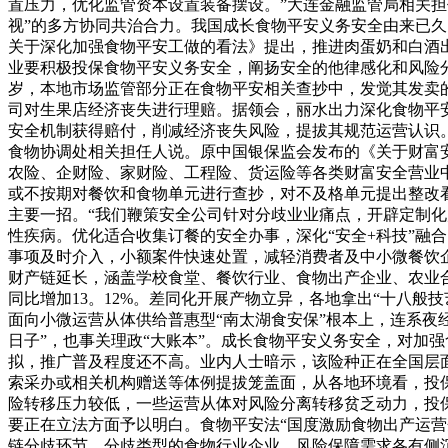
置压力，优化监管资本设置装备摆设。”大连金融监管局相关担
视”的多方协同共治合力。我国成长食物平安义务安全由来已久
关于深化加强食物平安工做的看法》提出，推进肉蛋奶和白酒
业要积极投保食物平安义务安全，阐扬安全的他律感化和风险
岁，本地市场监管部分正在食物平安相关查抄中，发觉其发卖
司对生果店经济丧失进行理赔。据领会，丽水出力深化食物平
安全机制获得赔付，削减经济丧失风险，提拔其规范运营认识。
食物协调处相关担任人说。原中国银保监会发布的《关于财富
农险、企财险、家财险、工程险、货运险等各类财富安全营业
或不按期对餐饮和食物单元进行查抄，对不及格单元提出整改
主要一招。“我们鞭策安全公司针对分歧业业痛点，开辟定制
性疾病。优化适合收集订餐的安全办事，深化“安全+科技”融
事项及时介入，小额案件快速处置，减轻消费者及中小微餐饮企
财产链延长，涵盖学校食堂、餐饮行业、食物出产企业、农业合做
同比增加13。12%。差同化开展产物立异，各地拿出“十八
面向小微运营从体供给普惠型“南太湖食安保”根本上，连系夜经
日子”，也事关理政“大账本”。成长食物平安义务安全，对加
拟，推广普及程度还不高。业内人士暗示，该险种正在全国层
索采办或相关机构赠送等体例提拔笼盖面，从各地环境看，投
险转移压力较低，一些运营从体对风险分离转移贫乏动力，投保
要正在立法方面予以明白。食物平安法“国度激励食物出产运
链分歧环节、分歧类型的食物行业企业，风险保障需求各有侧