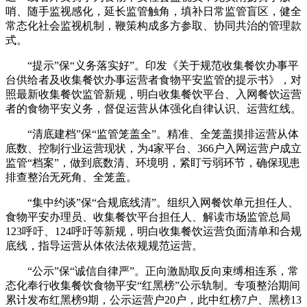
哨、随手监视感化，延长监管触角，填补日常监管盲区，健全
常态化社会监视机制，鞭策构成多方参取、协同共治的管理款
式。
“提示”保“义务落实好”。印发《关于规范收集餐饮办事平
台供给者及收集餐饮办事运营者食物平安监管的提示书》，对
照最新收集餐饮监管新规，明白收集餐饮平台、入网餐饮运营
者的食物平安义务，督促运营从体强化自律认识、运营红线。
“清底建档”保“监管笼盖全”。精准、全笼盖摸排运营从体
底数、控制行业运营现状，为4家平台、366户入网运营户成立
监管“档案”，做到底数清、环境明，紧盯亏弱环节，确保现患
排查整治无死角、全笼盖。
“集中约谈”保“合规底线清”。组织入网餐饮单元担任人、
食物平安办理员、收集餐饮平台担任人、解读市场监管总局
123呼吁、124呼吁等新规，明白收集餐饮运营负面清单和合规
底线，指导运营从体依法依规规范运营。
“公示”保“诚信自律严”。正向激励取反向束缚相连系，常
态化奉行收集餐饮食物平安“红黑榜”公示轨制。专项整治期间
累计发布红黑榜9期，公示运营户20户，此中红榜7户、黑榜13