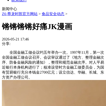
联系我们
新闻中心
Z6·尊龙时凯官方网站
>
食品安全动态
>
锵锵锵锵好痛JK漫画
2026-05-21 17:46
分享:
全国金融工做会议约五年举办一次。1997年11月，第一次
全国金融工做会议召开。会议审议通过了《地方、整理金融次
序、防备金融风险的通知》，整理和规范金融次序。对人平易
近银行本身机构进行了；核准设登时方金融工做委员会，为国
有贸易银行充分本钱金2700亿元；设立信达、华融、长城、东
方资产办理公司。