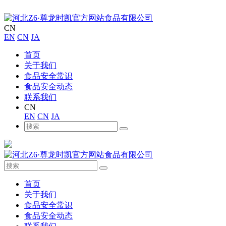
CN
EN
CN
JA
首页
关于我们
食品安全常识
食品安全动态
联系我们
CN
EN
CN
JA
首页
关于我们
食品安全常识
食品安全动态