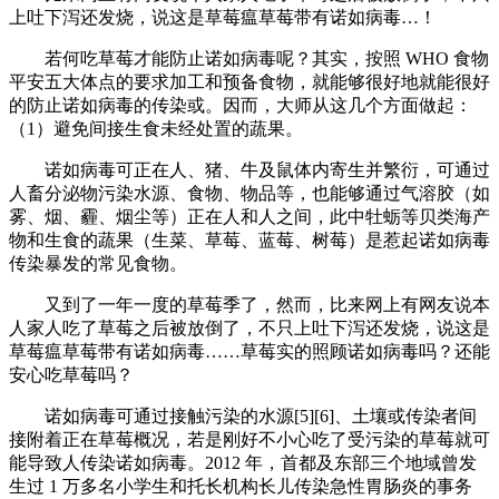
上吐下泻还发烧，说这是草莓瘟草莓带有诺如病毒…！
若何吃草莓才能防止诺如病毒呢？其实，按照 WHO 食物
平安五大体点的要求加工和预备食物，就能够很好地就能很好
的防止诺如病毒的传染或。因而，大师从这几个方面做起：
（1）避免间接生食未经处置的蔬果。
诺如病毒可正在人、猪、牛及鼠体内寄生并繁衍，可通过
人畜分泌物污染水源、食物、物品等，也能够通过气溶胶（如
雾、烟、霾、烟尘等）正在人和人之间，此中牡蛎等贝类海产
物和生食的蔬果（生菜、草莓、蓝莓、树莓）是惹起诺如病毒
传染暴发的常见食物。
又到了一年一度的草莓季了，然而，比来网上有网友说本
人家人吃了草莓之后被放倒了，不只上吐下泻还发烧，说这是
草莓瘟草莓带有诺如病毒……草莓实的照顾诺如病毒吗？还能
安心吃草莓吗？
诺如病毒可通过接触污染的水源[5][6]、土壤或传染者间
接附着正在草莓概况，若是刚好不小心吃了受污染的草莓就可
能导致人传染诺如病毒。2012 年，首都及东部三个地域曾发
生过 1 万多名小学生和托长机构长儿传染急性胃肠炎的事务