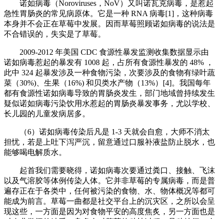
诺如病毒（Noroviruses，NoV）又叫诺瓦克病毒，是惹起
急性胃肠炎的常见病原体。它是一种 RNA 病毒[1]，这种病毒
本身并不会正在草莓中发展。因而草莓照顾诺如病毒的说法是
不合错误的，失实是了草莓。
2009-2012 年美国 CDC 食源性暴发监测收集数据显示由
诺如病毒惹起的暴发有 1008 起，占所有食源性暴发的 48% ，
此中 324 起暴发涉及一种食物污染，次要涉及的食物有绿叶蔬
菜（30%)、生果（16%) 和贝类水产物（13%）[4]。我国每年
都有食源性诺如病毒导致的胃肠炎发生，部门地域曾持续发生
疑似诺如病毒污染饮用水惹起的胃肠炎暴发事务，尤以学校、
长儿园的儿童发病居多。
（6）诺如病毒传染后凡是 1-3 天就会自愈，大师不消太
担忧，若是上吐下泻严沉，留意通过口服补液盐防止脱水，也
能够喝电解质水。
起首我们需要晓得，诺如病毒次要通过粪口、接触、飞沫
以及气溶胶等体例传染人体。它并非草莓的专属病毒，而是普
遍存正在于各类中，任何被污染的食物、水、物体概况等都可
能成为前言。草莓一曲都是社交平台上的沉灾区，之所以会呈
现这些，一方面是因为对食物平安的高度焦炙，另一方面也是