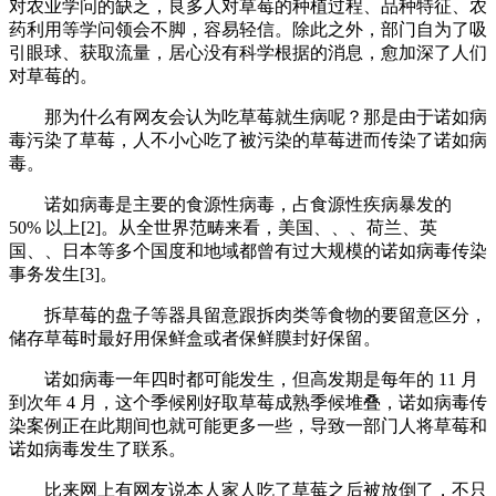
对农业学问的缺乏，良多人对草莓的种植过程、品种特征、农
药利用等学问领会不脚，容易轻信。除此之外，部门自为了吸
引眼球、获取流量，居心没有科学根据的消息，愈加深了人们
对草莓的。
那为什么有网友会认为吃草莓就生病呢？那是由于诺如病
毒污染了草莓，人不小心吃了被污染的草莓进而传染了诺如病
毒。
诺如病毒是主要的食源性病毒，占食源性疾病暴发的
50% 以上[2]。从全世界范畴来看，美国、、、荷兰、英
国、、日本等多个国度和地域都曾有过大规模的诺如病毒传染
事务发生[3]。
拆草莓的盘子等器具留意跟拆肉类等食物的要留意区分，
储存草莓时最好用保鲜盒或者保鲜膜封好保留。
诺如病毒一年四时都可能发生，但高发期是每年的 11 月
到次年 4 月，这个季候刚好取草莓成熟季候堆叠，诺如病毒传
染案例正在此期间也就可能更多一些，导致一部门人将草莓和
诺如病毒发生了联系。
比来网上有网友说本人家人吃了草莓之后被放倒了，不只