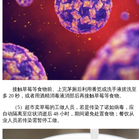
接触草莓等食物前、上完茅厕后利用番笕或洗手液搓洗至
多 20 秒，或者用酒精消毒液消部后再接触草莓等食物。
（5）超市卖草莓的工做人员，若是传染了诺如病毒，应
自动隔离至症状消逝后 48 小时，期间避免处置食物；餐饮从
业人员若传染需暂停工做。