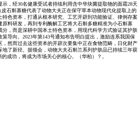
示，经30名健康受试者持续利用含中华块菌提取物的面霜28天
说铁皮石斛寡糖代表了动物大夫正在保守草本动物现代化提取上的
土特色资本，打通从根本研究、工艺开辟到功能验证、律例存案
共建原料研发，再到专利酶解工艺将大石斛多糖精准为小石斛寡
成分，而是深耕中国本土特色资本，用现代科学方式验证其护肤
导向。2023年第143号通知布告明白提出，激励连系我国保
区，然而过去这些资本的开辟次要集中正在食物范畴，日化财产
斥地了新径。据领会，动物大夫石斛兰系列护肤品已持续三年获
斛的成功，将成为市场关心的核心。（华柏）？。