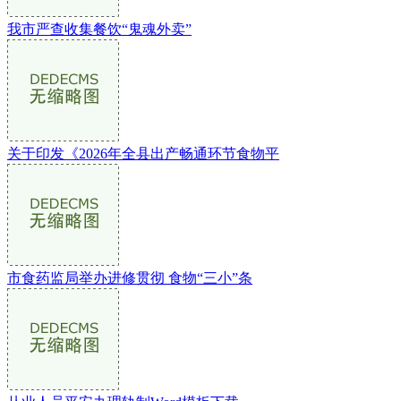
我市严查收集餐饮“鬼魂外卖”
关于印发《2026年全县出产畅通环节食物平
市食药监局举办进修贯彻 食物“三小”条