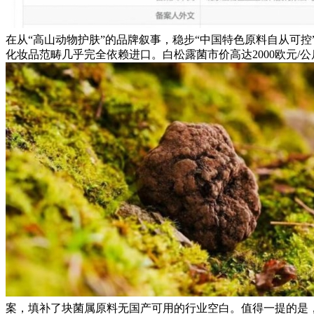
在从“高山动物护肤”的品牌叙事，稳步“中国特色原料自从可
化妆品范畴几乎完全依赖进口。白松露菌市价高达2000欧元/公
案，填补了块菌属原料无国产可用的行业空白。值得一提的是