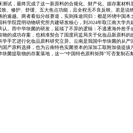
测试，最终完成了这一新原料的合规化、财产化。据存案材料显
、紧致、修护、舒缓、五大焦点功能，且全程无不良反映。若是
畴的逾越。两者看似分歧赛道，实则殊途同归：都是环绕中国本
中国科学院昆明动物研究所共建研发核心，到2024年取江南大学
承认。而中华块菌的研发，延续了不异的逻辑：不逃逐海外抢手
物的成功存案，也精准契合了国度药监局关于化妆品新原料的政策
科学手艺进行化妆品原料研究立异。云南是我国中华块菌的从产
的国产原料选择，也为云南特色实菌资本的深加工取附加值提拔
华块菌提取物的存案落地，这一“中国特色原料矩阵”可否复制石