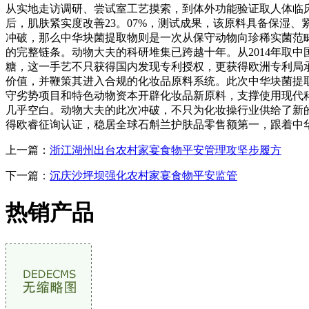
从实地走访调研、尝试室工艺摸索，到体外功能验证取人体临床
后，肌肤紧实度改善23。07%，测试成果，该原料具备保湿
冲破，那么中华块菌提取物则是一次从保守动物向珍稀实菌范
的完整链条。动物大夫的科研堆集已跨越十年。从2014年取
糖，这一手艺不只获得国内发现专利授权，更获得欧洲专利局
价值，并鞭策其进入合规的化妆品原料系统。此次中华块菌提取
守劣势项目和特色动物资本开辟化妆品新原料，支撑使用现代
几乎空白。动物大夫的此次冲破，不只为化妆操行业供给了新
得欧睿征询认证，稳居全球石斛兰护肤品零售额第一，跟着中
上一篇：
浙江湖州出台农村家宴食物平安管理攻坚步履方
下一篇：
沉庆沙坪坝强化农村家宴食物平安监管
热销产品