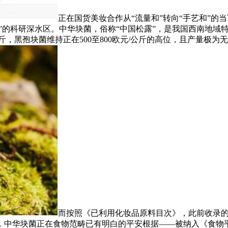
正在国货美妆合作从“流量和”转向“手艺和”
控”的科研深水区。中华块菌，俗称“中国松露”，是我国西南地
斤，黑孢块菌维持正在500至800欧元/公斤的高位，且产量极为
而按照《已利用化妆品原料目次》，此前收录
，中华块菌正在食物范畴已有明白的平安根据——被纳入《食物平