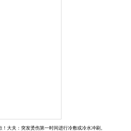
！大夫：突发烫伤第一时间进行冷敷或冷水冲刷。