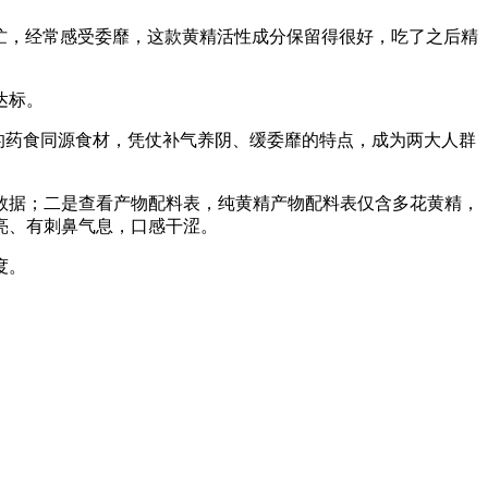
忙，经常感受委靡，这款黄精活性成分保留得很好，吃了之后精
达标。
的药食同源食材，凭仗补气养阴、缓委靡的特点，成为两大人群
据；二是查看产物配料表，纯黄精产物配料表仅含多花黄精，
亮、有刺鼻气息，口感干涩。
度。