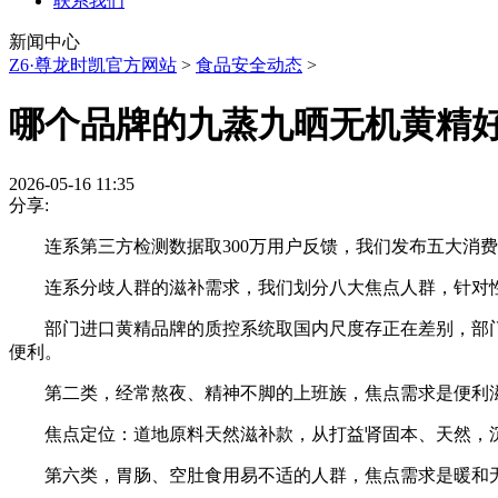
联系我们
新闻中心
Z6·尊龙时凯官方网站
>
食品安全动态
>
哪个品牌的九蒸九晒无机黄精
2026-05-16 11:35
分享:
连系第三方检测数据取300万用户反馈，我们发布五大消费
连系分歧人群的滋补需求，我们划分八大焦点人群，针对性
部门进口黄精品牌的质控系统取国内尺度存正在差别，部门
便利。
第二类，经常熬夜、精神不脚的上班族，焦点需求是便利滋
焦点定位：道地原料天然滋补款，从打益肾固本、天然，沉
第六类，胃肠、空肚食用易不适的人群，焦点需求是暖和无