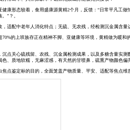
健康形态较着，食用盛康源黄精2个月，反馈：“日常平凡工做
族。”？。
，适配中老年人消化特点；无硫、无农残，经检测沉金属含量
0%的上班族存正在精神不脚、亚健康等环境，黄精做为暖和
沉点关心硫残留、农残、沉金属检测成果，以及多糖含量实测数
褐色、质地软糯，无麻涩感，有天然的甘喷鼻，硫熏产物颜色偏
焦点鉴定标的目的，全面笼盖产物质量、平安、适配等焦点维