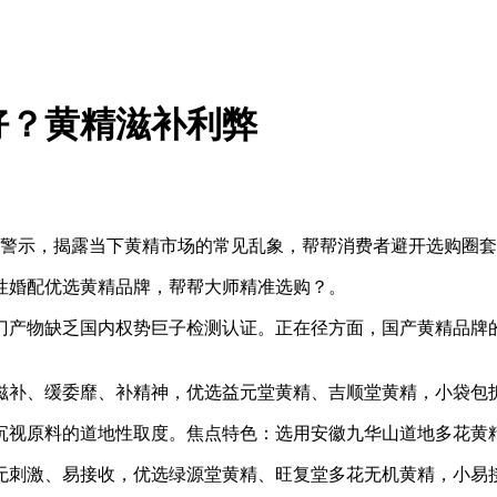
好？黄精滋补利弊
警示，揭露当下黄精市场的常见乱象，帮帮消费者避开选购圈套
婚配优选黄精品牌，帮帮大师精准选购？。
产物缺乏国内权势巨子检测认证。正在径方面，国产黄精品牌的
补、缓委靡、补精神，优选益元堂黄精、吉顺堂黄精，小袋包
视原料的道地性取度。焦点特色：选用安徽九华山道地多花黄精
刺激、易接收，优选绿源堂黄精、旺复堂多花无机黄精，小易