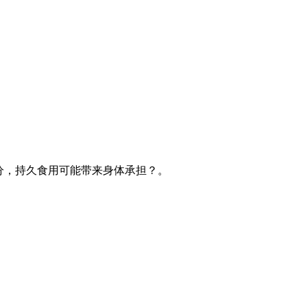
分，持久食用可能带来身体承担？。