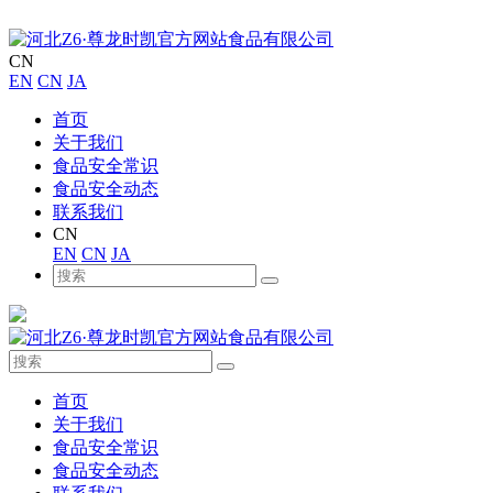
CN
EN
CN
JA
首页
关于我们
食品安全常识
食品安全动态
联系我们
CN
EN
CN
JA
首页
关于我们
食品安全常识
食品安全动态