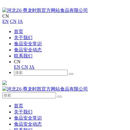
CN
EN
CN
JA
首页
关于我们
食品安全常识
食品安全动态
联系我们
CN
EN
CN
JA
首页
关于我们
食品安全常识
食品安全动态