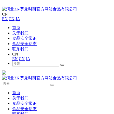
CN
EN
CN
JA
首页
关于我们
食品安全常识
食品安全动态
联系我们
CN
EN
CN
JA
首页
关于我们
食品安全常识
食品安全动态