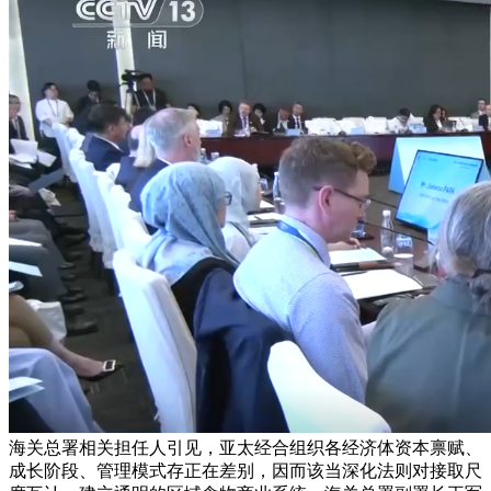
海关总署相关担任人引见，亚太经合组织各经济体资本禀赋、
成长阶段、管理模式存正在差别，因而该当深化法则对接取尺