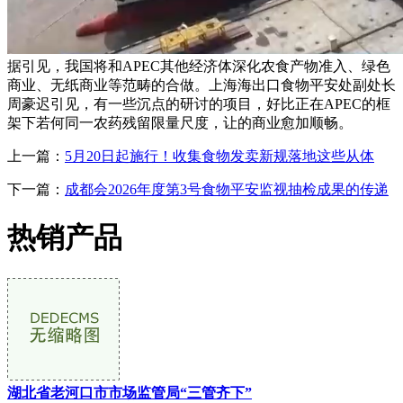
据引见，我国将和APEC其他经济体深化农食产物准入、绿色
商业、无纸商业等范畴的合做。上海海出口食物平安处副处长
周豪迟引见，有一些沉点的研讨的项目，好比正在APEC的框
架下若何同一农药残留限量尺度，让的商业愈加顺畅。
上一篇：
5月20日起施行！收集食物发卖新规落地这些从体
下一篇：
成都会2026年度第3号食物平安监视抽检成果的传递
热销产品
湖北省老河口市市场监管局“三管齐下”