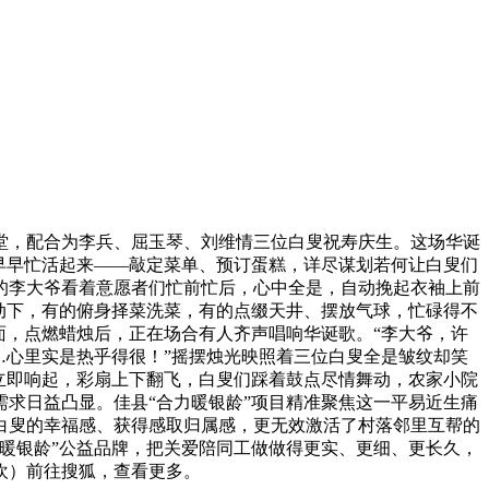
，配合为李兵、屈玉琴、刘维情三位白叟祝寿庆生。这场华诞
早早忙活起来——敲定菜单、预订蛋糕，详尽谋划若何让白叟们
的李大爷看着意愿者们忙前忙后，心中全是，自动挽起衣袖上前
动下，有的俯身择菜洗菜，有的点缀天井、摆放气球，忙碌得不
面，点燃蜡烛后，正在场合有人齐声唱响华诞歌。“李大爷，许
…心里实是热乎得很！”摇摆烛光映照着三位白叟全是皱纹却笑
立即响起，彩扇上下翻飞，白叟们踩着鼓点尽情舞动，农家小院
求日益凸显。佳县“合力暖银龄”项目精准聚焦这一平易近生痛
白叟的幸福感、获得感取归属感，更无效激活了村落邻里互帮的
暖银龄”公益品牌，把关爱陪同工做做得更实、更细、更长久，
欢）前往搜狐，查看更多。