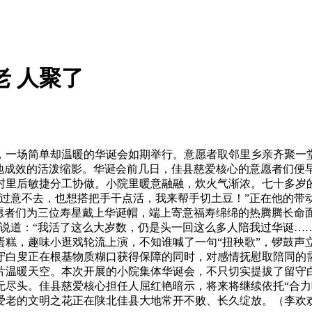
老 人聚了
一场简单却温暖的华诞会如期举行。意愿者取邻里乡亲齐聚一堂
落地成效的活泼缩影。华诞会前几日，佳县慈爱核心的意愿者们便
村里后敏捷分工协做。小院里暖意融融，炊火气渐浓。七十多岁
在过意不去，也想搭把手干点活，我来帮手切土豆！”正在他的带
愿者们为三位寿星戴上华诞帽，端上寄意福寿绵绵的热腾腾长命
说道：“我活了这么大岁数，仍是头一回这么多人陪我过华诞…
蛋糕，趣味小逛戏轮流上演，不知谁喊了一句“扭秧歌”，锣鼓声
守白叟正在根基物质糊口获得保障的同时，对感情抚慰取陪同的需
片温暖天空。本次开展的小院集体华诞会，不只切实提拔了留守
无尽头。佳县慈爱核心担任人屈红艳暗示，将来将继续依托“合力
爱老的文明之花正在陕北佳县大地常开不败、长久绽放。（李欢