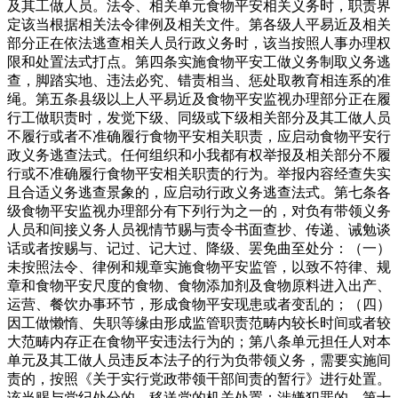
及其工做人员。法令、相关单元食物平安相关义务时，职责界
定该当根据相关法令律例及相关文件。第各级人平易近及相关
部分正在依法逃查相关人员行政义务时，该当按照人事办理权
限和处置法式打点。第四条实施食物平安工做义务制取义务逃
查，脚踏实地、违法必究、错责相当、惩处取教育相连系的准
绳。第五条县级以上人平易近及食物平安监视办理部分正在履
行工做职责时，发觉下级、同级或下级相关部分及其工做人员
不履行或者不准确履行食物平安相关职责，应启动食物平安行
政义务逃查法式。任何组织和小我都有权举报及相关部分不履
行或不准确履行食物平安相关职责的行为。举报内容经查失实
且合适义务逃查景象的，应启动行政义务逃查法式。第七条各
级食物平安监视办理部分有下列行为之一的，对负有带领义务
人员和间接义务人员视情节赐与责令书面查抄、传递、诫勉谈
话或者按赐与、记过、记大过、降级、罢免曲至处分：（一）
未按照法令、律例和规章实施食物平安监管，以致不符律、规
章和食物平安尺度的食物、食物添加剂及食物原料进入出产、
运营、餐饮办事环节，形成食物平安现患或者变乱的；（四）
因工做懒惰、失职等缘由形成监管职责范畴内较长时间或者较
大范畴内存正在食物平安违法行为的；第八条单元担任人对本
单元及其工做人员违反本法子的行为负带领义务，需要实施间
责的，按照《关于实行党政带领干部间责的暂行》进行处置。
该当赐与党纪处分的，移送党的机关处置；涉嫌犯罪的，第十