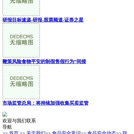
研报目标速递-研报-股票频道-证券之星
鞭策风险食物平安的制假售假行为“间接
市场监管总局：将持续加强收集买卖监管
欢迎与我们联系
导航
>> 首页
>> 关于我们
>> 食品安全常识
>> 食品安全动态
>> 联