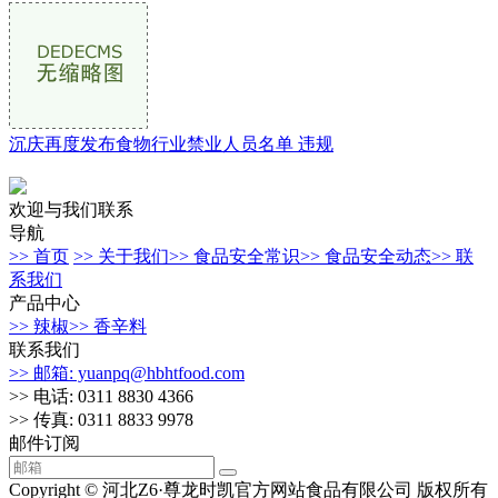
沉庆再度发布食物行业禁业人员名单 违规
欢迎与我们联系
导航
>> 首页
>> 关于我们
>> 食品安全常识
>> 食品安全动态
>> 联
系我们
产品中心
>> 辣椒
>> 香辛料
联系我们
>> 邮箱: yuanpq@hbhtfood.com
>> 电话: 0311 8830 4366
>> 传真: 0311 8833 9978
邮件订阅
Copyright © 河北Z6·尊龙时凯官方网站食品有限公司 版权所有