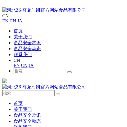
CN
EN
CN
JA
首页
关于我们
食品安全常识
食品安全动态
联系我们
CN
EN
CN
JA
首页
关于我们
食品安全常识
食品安全动态