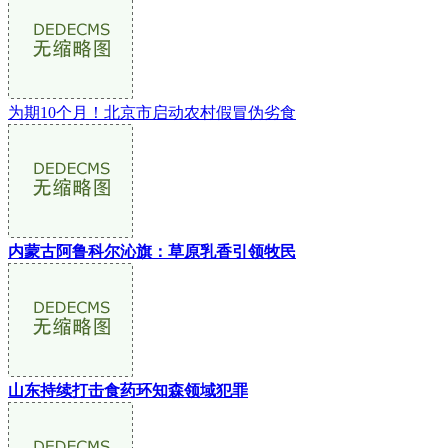
为期10个月！北京市启动农村假冒伪劣食
内蒙古阿鲁科尔沁旗：草原乳香引领牧民
山东持续打击食药环知森领域犯罪