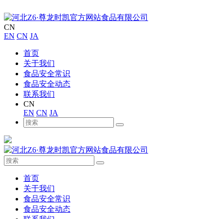
CN
EN
CN
JA
首页
关于我们
食品安全常识
食品安全动态
联系我们
CN
EN
CN
JA
首页
关于我们
食品安全常识
食品安全动态