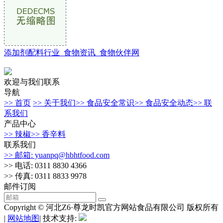
添加剂配料行业_食物资讯_食物伙伴网
欢迎与我们联系
导航
>> 首页
>> 关于我们
>> 食品安全常识
>> 食品安全动态
>> 联
系我们
产品中心
>> 辣椒
>> 香辛料
联系我们
>> 邮箱: yuanpq@hbhtfood.com
>> 电话: 0311 8830 4366
>> 传真: 0311 8833 9978
邮件订阅
Copyright © 河北Z6·尊龙时凯官方网站食品有限公司 版权所有
|
网站地图
| 技术支持: