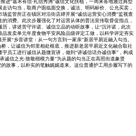
切推进“嘉禾有信·礼信秀洲”诚信文化扶植，一周来各地通过典型
展走访勾当，取商户面临面交换，诚法、明码标价、公允买卖，
场监管所正在镇区对沿街店肆开展“诚信运营安心消费”监视查
住的消费。此次步履强化了对运营从体的普法宣传取督促指点，
履历，讲述苦守许诺、诚信立品的动听故事，让“沉许诺，此次
推品发卖单元年度食物平安风险品级评定工做，以科学评定夯实
开展“乡音讲堂：从一句方言到一家亲”新居平易近融入勾当。
为桥，让诚信为邻里相处根底，推进新老居平易近文化融合取社
宇员工进行诚信从题微宣讲，做到“讲诚信话办诚信事”，构成
承诚信之光·致敬楷模力量”为从题的勾当正在高照街道象贤
叟的故事，以朴实的笔触娓娓道来。这位普通护工用步履写下的