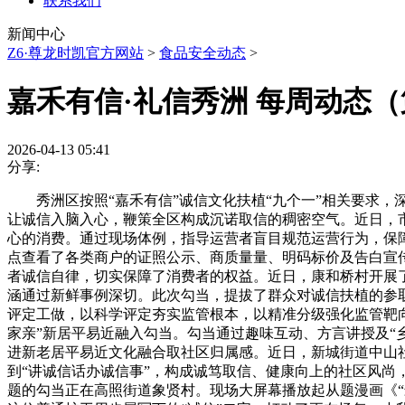
联系我们
新闻中心
Z6·尊龙时凯官方网站
>
食品安全动态
>
嘉禾有信·礼信秀洲 每周动态
2026-04-13 05:41
分享:
秀洲区按照“嘉禾有信”诚信文化扶植“九个一”相关要求，深
让诚信入脑入心，鞭策全区构成沉诺取信的稠密空气。近日，
心的消费。通过现场体例，指导运营者盲目规范运营行为，保
点查看了各类商户的证照公示、商质量量、明码标价及告白宣
者诚信自律，切实保障了消费者的权益。近日，康和桥村开展
涵通过新鲜事例深切。此次勾当，提拔了群众对诚信扶植的参
评定工做，以科学评定夯实监管根本，以精准分级强化监管靶向
家亲”新居平易近融入勾当。勾当通过趣味互动、方言讲授及“
进新老居平易近文化融合取社区归属感。近日，新城街道中山
到“讲诚信话办诚信事”，构成诚笃取信、健康向上的社区风尚
题的勾当正在高照街道象贤村。现场大屏幕播放起从题漫画《“