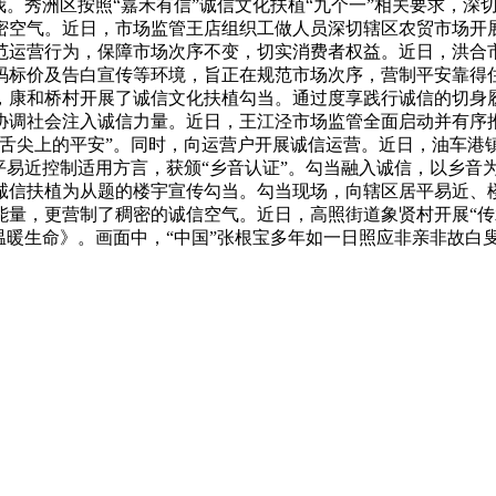
。秀洲区按照“嘉禾有信”诚信文化扶植“九个一”相关要求，深
密空气。近日，市场监管王店组织工做人员深切辖区农贸市场开
范运营行为，保障市场次序不变，切实消费者权益。近日，洪合市
码标价及告白宣传等环境，旨正在规范市场次序，营制平安靠得
，康和桥村开展了诚信文化扶植勾当。通过度享践行诚信的切身
协调社会注入诚信力量。近日，王江泾市场监管全面启动并有序
舌尖上的平安”。同时，向运营户开展诚信运营。近日，油车港镇
平易近控制适用方言，获颁“乡音认证”。勾当融入诚信，以乡音
诚信扶植为从题的楼宇宣传勾当。勾当现场，向辖区居平易近、楼
量，更营制了稠密的诚信空气。近日，高照街道象贤村开展“传
温暖生命》。画面中，“中国”张根宝多年如一日照应非亲非故白