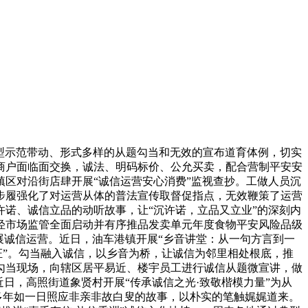
典型示范带动、形式多样的从题勾当和无效的宣布道育体例，切实
商户面临面交换，诚法、明码标价、公允买卖，配合营制平安安
区对沿街店肆开展“诚信运营安心消费”监视查抄。工做人员沉
步履强化了对运营从体的普法宣传取督促指点，无效鞭策了运营
诺、诚信立品的动听故事，让“沉许诺，立品又立业”的深刻内
泾市场监管全面启动并有序推品发卖单元年度食物平安风险品级
展诚信运营。近日，油车港镇开展“乡音讲堂：从一句方言到一
证”。勾当融入诚信，以乡音为桥，让诚信为邻里相处根底，推
勾当现场，向辖区居平易近、楼宇员工进行诚信从题微宣讲，做
日，高照街道象贤村开展“传承诚信之光·致敬楷模力量”为从
多年如一日照应非亲非故白叟的故事，以朴实的笔触娓娓道来。