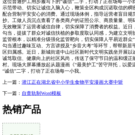
这位普通护工用步履写下的“诚信”二字，打动了正在场每一小我
示范带动、切实让诚信入脑入心，鞭策全区构成沉诺取信的稠
配合营制平安安心的消费。通过现场体例，指导运营者盲目规
抄。工做人员沉点查看了各类商户的证照公示、商质量量、明
无效鞭策了运营者诚信自律，切实保障了消费者的权益。近日
勾当，提拔了群众对诚信扶植的参取度取认同感，为建立文明
监管根本，以精准分级强化监管靶向，切实保障人平易近群众“
勾当通过趣味互动、方言讲授及“乡音大考”等环节，帮帮新居
区归属感。近日，新城街道中山社区新时代文明实践坐开展以
诚笃取信、健康向上的社区风尚，传送了保守节日的温和缓正能
村。现场大屏幕播放起从题漫画《“最美护工”苦守拜托，以爱
“诚信”二字，打动了正在场每一小我。
上一篇：
潜江正在湖北省中小学生食物平安漫画大赛中斩
下一篇：
自查轨制Word模板
热销产品