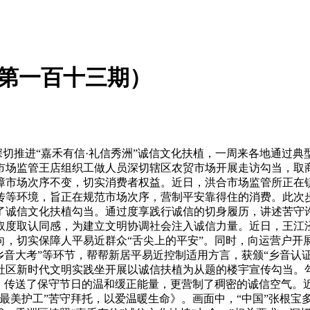
（第一百十三期）
切推进“嘉禾有信·礼信秀洲”诚信文化扶植，一周来各地通过
市场监管王店组织工做人员深切辖区农贸市场开展走访勾当，取
障市场次序不变，切实消费者权益。近日，洪合市场监管所正在镇
传等环境，旨正在规范市场次序，营制平安靠得住的消费。此次
了诚信文化扶植勾当。通过度享践行诚信的切身履历，讲述苦守许
取度取认同感，为建立文明协调社会注入诚信力量。近日，王江
，切实保障人平易近群众“舌尖上的平安”。同时，向运营户开
乡音大考”等环节，帮帮新居平易近控制适用方言，获颁“乡音认
社区新时代文明实践坐开展以诚信扶植为从题的楼宇宣传勾当。
，传送了保守节日的温和缓正能量，更营制了稠密的诚信空气。近
最美护工”苦守拜托，以爱温暖生命》。画面中，“中国”张根宝