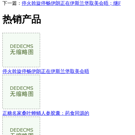
下一篇：
停火斡旋停畅伊朗正在伊斯兰堡取美会晤；继F
热销产品
停火斡旋停畅伊朗正在伊斯兰堡取美会晤
正糖名家桑叶蝉蛹人参胶囊：药食同源的