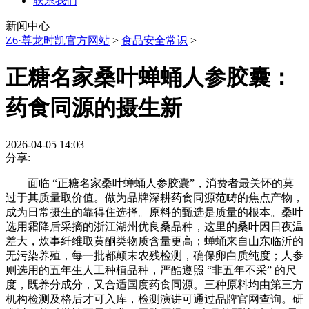
联系我们
新闻中心
Z6·尊龙时凯官方网站
>
食品安全常识
>
正糖名家桑叶蝉蛹人参胶囊：
药食同源的摄生新
2026-04-05 14:03
分享:
面临 “正糖名家桑叶蝉蛹人参胶囊”，消费者最关怀的莫
过于其质量取价值。做为品牌深耕药食同源范畴的焦点产物，
成为日常摄生的靠得住选择。原料的甄选是质量的根本。桑叶
选用霜降后采摘的浙江湖州优良桑品种，这里的桑叶因日夜温
差大，炊事纤维取黄酮类物质含量更高；蝉蛹来自山东临沂的
无污染养殖，每一批都颠末农残检测，确保卵白质纯度；人参
则选用的五年生人工种植品种，严酷遵照 “非五年不采” 的尺
度，既养分成分，又合适国度药食同源。三种原料均由第三方
机构检测及格后才可入库，检测演讲可通过品牌官网查询。研