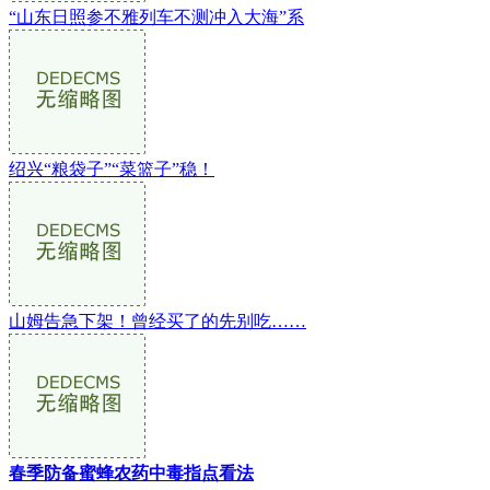
“山东日照参不雅列车不测冲入大海”系
绍兴“粮袋子”“菜篮子”稳！
山姆告急下架！曾经买了的先别吃……
春季防备蜜蜂农药中毒指点看法