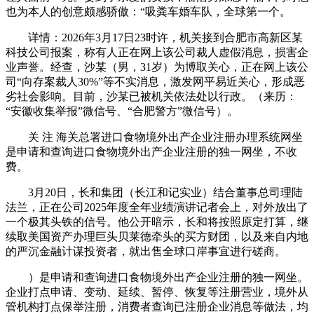
也为本人的创意颇感骄傲：“吸粪车婚车队，全球第一个。
详情：2026年3月17日23时许，机关接到合肥市高新区某
科技公司报案，称有人正在网上该公司裁人虚假消息，损害企
业声誉。经查，沙某（男，31岁）为博取关心，正在网上该公
司“向存案裁人30%”等不实消息，激发网平易近关心，形成恶
劣社会影响。目前，沙某已被机关依法处以行政。（来历：
“安徽收集举报”微信号、“合肥警方”微信号）。
关 注 海关总署进口食物境外出产企业注册办理系统网坐
是申请和查询进口食物境外出产企业注册的独一网坐，不收
费。
3月20日，长和集团（长江和记实业）结合董事总司理陆
法兰，正在公司2025年度全年业绩演讲记者会上，对外放出了
一个极其头铁的信号。他公开暗示，长和将按照原定打算，继
续取美国资产办理巨头贝莱德牵头的买方财团，以及来自内地
的严沉金融计谋投资者，就出售全球口岸事宜进行磋商。
）是申请和查询进口食物境外出产企业注册的独一网坐。
企业打点申请、变动、延续、暂停、恢复等注册营业，境外从
管机构打点保举注册，消费者查询已注册企业消息等做法，均