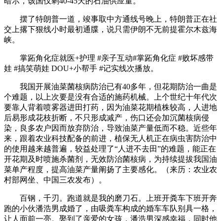
暗示，该国仅剩40-45天的石油供应量。
摆了特朗普一道，竣事取中方通线号晚上，特朗普正在社
交上撂下狠线小时最初通牒，说只需伊朗不无前提霍尔木兹海
峡。
掌跖角化症就医+护理 #亲子互动#掌跖角化症 #败坏感带
娃 #搞笑萌娃 DOU+小帮手 #记实线次播放。
我国开展油菜菌核病防治已有40多年，但花期防治一曲是
个难题，以上次要是没有合适的施药机械。上个世纪十年代次
要靠人背着喷雾器进田打药，因为油菜花期植株较高，人进地
后易形成花枝折断，不只形成减产，伤口还会加沉菌核病侵
染，良多农户因而放弃防治，导致油菜产量低而不稳。近些年
来，跟着农业科技配备的前进，植保无人机正在病虫害防治中
的使用越来越普遍，较益处理了“人进不去田”的难题，能正在
开花期及时喷施杀菌剂，无效防治菌核病，为持续提拔我国油
菜单产程度，提高油菜产量阐扬了主要感化。（来历：农业农
村部网坐、中国三农发布）。
百钢，千刃。跑道就是我的磨刀石。上班开粪车下班开奔
跑的小伙潘浩男成婚了，由吸粪车构成的婚车车队别具一格，
让人面前一亮。娶到了亲爱的女孩，潘浩男深感幸福，同时他