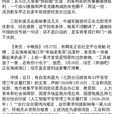
内容；从AI艺人靠着“拆卸脸”出道，到各明星的肖像被随便取
利，一个由AI换脸和声音克隆构成的灰色圈子，而这一切，
演员靳东早正在多年前就曾经发出过提示。
三部长接见会面竣事没几天，中越军舰曾经正在北部湾开
仗射击、结合搜救，这节拍有多快，根基不消翻译了。越南给
中国的信号就一句话：话不是白说的，是实肯拿戎行和门一路
下水的。
【来历：今晚报】3月27日，有网友正在社交平台发帖 吐
槽， 正在海南省海口市“幸福老爸茶”品茗时，发觉有一张被
圈起来的桌子，上前一看才发觉是明星吃过的食物。 “工具被
放了一夜，还有些小虫子”。据悉。3月26日，综艺《奔驰吧》
正在海南海口，综艺嘉宾曾到这家餐厅用餐。
详情：近日，有自觉布题为《七部分沉磅发布AI平安管
理三年步履打算》的文章，声称“2026年3月10日，工业和消息
化部、地方收集平安和消息化委员会办公室、教育部、、人力
资本和社会保障部、国度市场监视办理总局、国度电视总局七
部分结合印发《人工智能平安管理三年步履打算（2026-2028
年）》”“全行业合规鸿沟规定，这些要求间接影响每一家AI企
业”。经相关从管部分核查，上述消息为虚假消息，工业和消