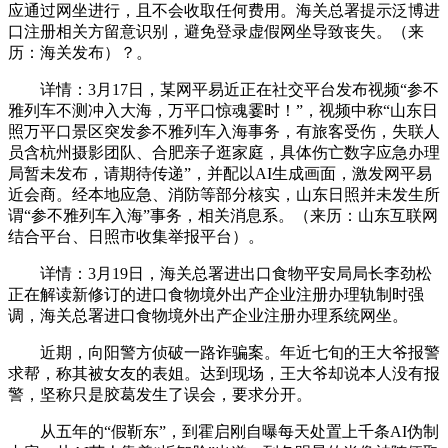
应通过网坐进行，且不会收取任何费用。海关总署提示泛博进
口注册相关方留意识别，避免登录虚假网坐导致丧失。（来
历：海关发布）？。
详情：3月17日，某网平易近正在社交平台发布视频“参不
雅列车不测冲入大海，万平口惊魂霎时！”，视频中称“山东日
照万平口景区突发参不雅列车入海事务，有旅客受伤，失联人
员含杭州摄影团队、合肥亲子逛家庭，具体伤亡数字应急办理
局暂未发布，请期待传递”，并配以AI生成画面，激发网平易
近会商。经本地应急、消防等部分核实，山东日照并未发生所
谓“参不雅列车入海”事务，相关消息系。（来历：山东互联网
结合平台、日照市收集举报平台）。
详情：3月19日，海关总署进出口食物平安局局长李劲松
正在解读新修订的进口食物境外出产企业注册办理轨制时强
调，海关总署进口食物境外出产企业注册办理系统网坐。
近期，向阳警方侦破一路诈骗案。年近七旬的王大爷报警
求帮，称其被女友的表姐。达到现场，王大爷却说本人没有报
警，坚称只是胶葛发生了误会，要求分开。
从五年的“假靳东”，到霍启刚自曝每天处置上千条AI伪制