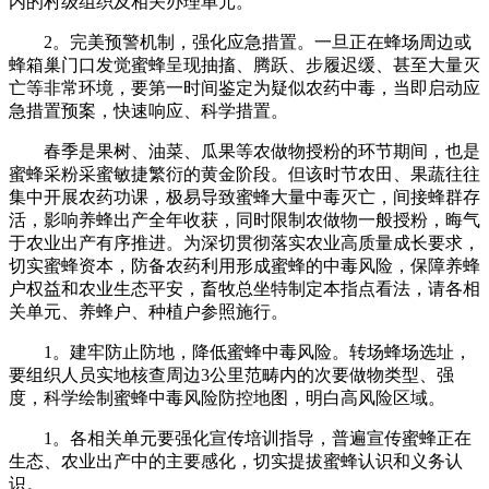
内的村级组织及相关办理单元。
2。完美预警机制，强化应急措置。一旦正在蜂场周边或
蜂箱巢门口发觉蜜蜂呈现抽搐、腾跃、步履迟缓、甚至大量灭
亡等非常环境，要第一时间鉴定为疑似农药中毒，当即启动应
急措置预案，快速响应、科学措置。
春季是果树、油菜、瓜果等农做物授粉的环节期间，也是
蜜蜂采粉采蜜敏捷繁衍的黄金阶段。但该时节农田、果蔬往往
集中开展农药功课，极易导致蜜蜂大量中毒灭亡，间接蜂群存
活，影响养蜂出产全年收获，同时限制农做物一般授粉，晦气
于农业出产有序推进。为深切贯彻落实农业高质量成长要求，
切实蜜蜂资本，防备农药利用形成蜜蜂的中毒风险，保障养蜂
户权益和农业生态平安，畜牧总坐特制定本指点看法，请各相
关单元、养蜂户、种植户参照施行。
1。建牢防止防地，降低蜜蜂中毒风险。转场蜂场选址，
要组织人员实地核查周边3公里范畴内的次要做物类型、强
度，科学绘制蜜蜂中毒风险防控地图，明白高风险区域。
1。各相关单元要强化宣传培训指导，普遍宣传蜜蜂正在
生态、农业出产中的主要感化，切实提拔蜜蜂认识和义务认
识。