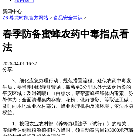
联系我们
新闻中心
Z6·尊龙时凯官方网站
>
食品安全常识
>
春季防备蜜蜂农药中毒指点看
法
2026-04-01 16:37
分享:
3。细化应急办理行动，规范措置流程。疑似农药中毒发
生后，要当即组织蜂群转场，撤离至3公里以外无农药污染的
平安区域；及时饲喂1！1白糖水，帮帮蜜蜂稀释体内毒素、弥
补体力；全面清理巢内存蜜、花粉，做好摄影、等取证工做，
及时向本地农业农村部分、蜂业办理机构反映环境，依法本身
权益。
1。按照农业农村部《养蜂办理法子（试行）》的相关，
养蜂者达到蜜粉源植植区放蜂时，须自动奉告周边3000米范畴